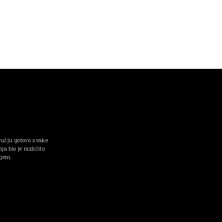
ručju gotovo svake
a bio je različito
njem.