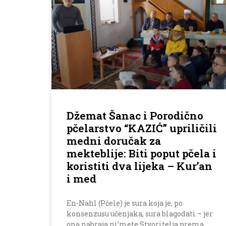
Džemat Šanac i Porodično
pčelarstvo “KAZIĆ” upriličili
medni doručak za
mekteblije: Biti poput pčela i
koristiti dva lijeka – Kur’an
i med
En-Nahl (Pčele) je sura koja je, po
konsenzusu učenjaka, sura blagodati – jer
ona nabraja ni’mete Stvoritelja prema