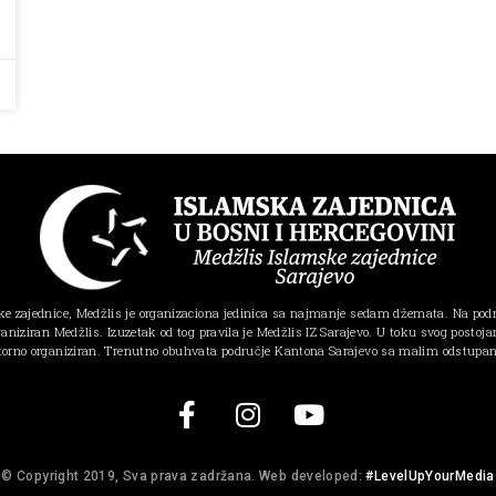
e zajednice, Medžlis je organizaciona jedinica sa najmanje sedam džemata. Na pod
ganiziran Medžlis. Izuzetak od tog pravila je Medžlis IZ Sarajevo. U toku svog postojanj
torno organiziran. Trenutno obuhvata područje Kantona Sarajevo sa malim odstupa
© Copyright 2019, Sva prava zadržana. Web developed:
#LevelUpYourMedia