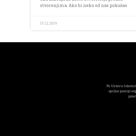
stvorenjima. Ako bi neko od nas pokušao
15.12.2019
Po Ustavu Islamsk
općine postoji or
pros