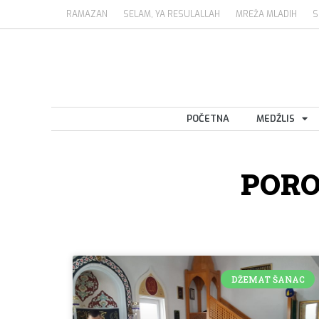
RAMAZAN
SELAM, YA RESULALLAH
MREŽA MLADIH
S
POČETNA
MEDŽLIS
PORO
DŽEMAT ŠANAC