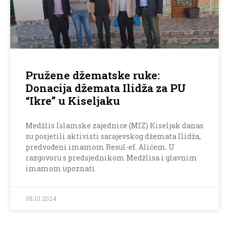
Pružene džematske ruke:
Donacija džemata Ilidža za PU
“Ikre” u Kiseljaku
Medžlis Islamske zajednice (MIZ) Kiseljak danas
su posjetili aktivisti sarajevskog džemata Ilidža,
predvođeni imamom Resul-ef. Alićem. U
razgovoru s predsjednikom Medžlisa i glavnim
imamom upoznati
08.10.2024