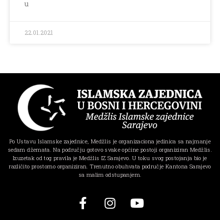
u
22.01.2021
Po Ustavu Islamske zajednice, Medžlis je organizaciona jedinica sa najmanje
sedam džemata. Na području gotovo svake općine postoji organiziran Medžlis.
Izuzetak od tog pravila je Medžlis IZ Sarajevo. U toku svog postojanja bio je
različito prostorno organiziran. Trenutno obuhvata područje Kantona Sarajevo
sa malim odstupanjem.