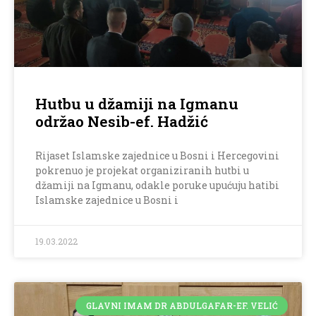
Hutbu u džamiji na Igmanu
održao Nesib-ef. Hadžić
Rijaset Islamske zajednice u Bosni i Hercegovini
pokrenuo je projekat organiziranih hutbi u
džamiji na Igmanu, odakle poruke upućuju hatibi
Islamske zajednice u Bosni i
19.03.2022
GLAVNI IMAM DR ABDULGAFAR-EF. VELIĆ