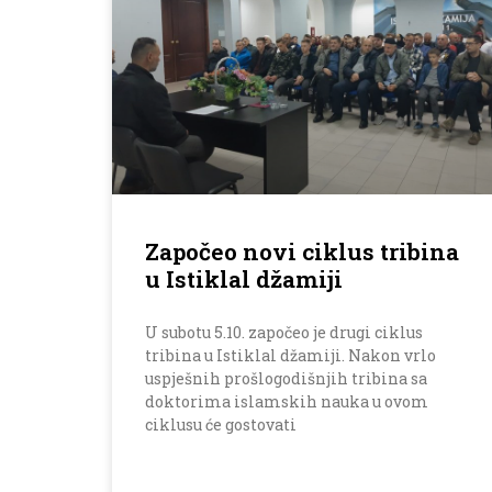
Započeo novi ciklus tribina
u Istiklal džamiji
U subotu 5.10. započeo je drugi ciklus
tribina u Istiklal džamiji. Nakon vrlo
uspješnih prošlogodišnjih tribina sa
doktorima islamskih nauka u ovom
ciklusu će gostovati