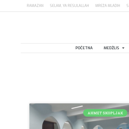
RAMAZAN
SELAM, YA RESULALLAH
MREŽA MLADIH
S
POČETNA
MEDŽLIS
AHMET SKOPLJAK