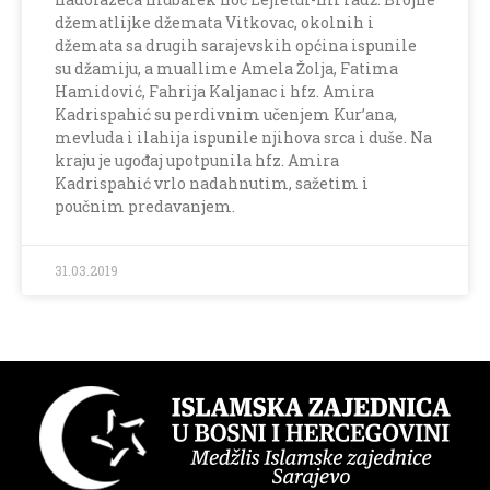
džematlijke džemata Vitkovac, okolnih i
džemata sa drugih sarajevskih općina ispunile
su džamiju, a muallime Amela Žolja, Fatima
Hamidović, Fahrija Kaljanac i hfz. Amira
Kadrispahić su perdivnim učenjem Kur’ana,
mevluda i ilahija ispunile njihova srca i duše. Na
kraju je ugođaj upotpunila hfz. Amira
Kadrispahić vrlo nadahnutim, sažetim i
poučnim predavanjem.
31.03.2019