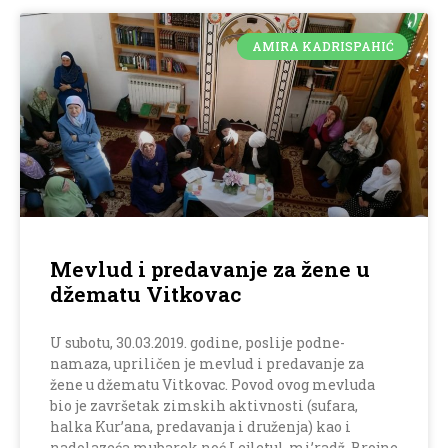
AMIRA KADRISPAHIĆ
Mevlud i predavanje za žene u
džematu Vitkovac
U subotu, 30.03.2019. godine, poslije podne-
namaza, upriličen je mevlud i predavanje za
žene u džematu Vitkovac. Povod ovog mevluda
bio je završetak zimskih aktivnosti (sufara,
halka Kur’ana, predavanja i druženja) kao i
nadolazeća mubarek noć Lejletul-mi’radž. Brojne