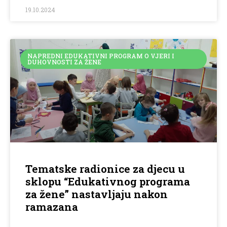
19.10.2024
NAPREDNI EDUKATIVNI PROGRAM O VJERI I
DUHOVNOSTI ZA ŽENE
Tematske radionice za djecu u
sklopu “Edukativnog programa
za žene” nastavljaju nakon
ramazana