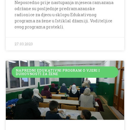
Neposredno prije nastupanja mjeseca ramazana
održane su posljednje predramazanske
radionice za djecu u sklopu Edukativnog
programa za žene u Istiklal džamiji. Voditeljice
ovog programa protekli
27.03.2023
NAPREDNI EDUKATIVNI PROGRAM O VJERI I
DUHOVNOSTI ZA ŽENE