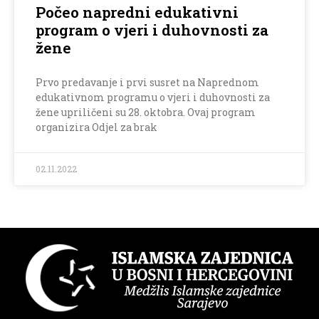
Počeo napredni edukativni
program o vjeri i duhovnosti za
žene
Prvo predavanje i prvi susret na Naprednom
edukativnom programu o vjeri i duhovnosti za
žene upriličeni su 28. oktobra. Ovaj program
organizira Odjel za brak
02.11.2022