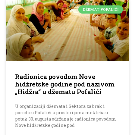
DŽEMAT POFALIĆI
Radionica povodom Nove
hidžretske godine pod nazivom
„Hidžra“ u džematu Pofalići
U organizaciji džemata i Sektora za brak i
porodicu Pofalići u prostorijama mekteba u
petak 30. augusta održana je radionica povodom
Nove hidžretske godine pod