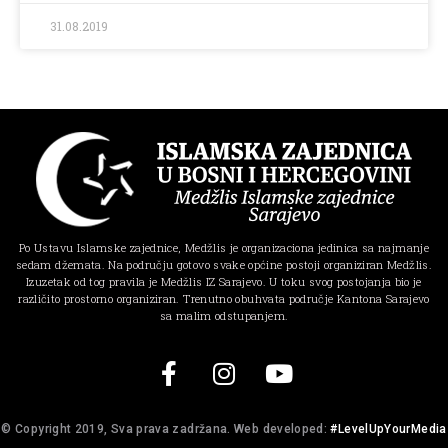
31.08.2019
Po Ustavu Islamske zajednice, Medžlis je organizaciona jedinica sa najmanje
sedam džemata. Na području gotovo svake općine postoji organiziran Medžlis.
Izuzetak od tog pravila je Medžlis IZ Sarajevo. U toku svog postojanja bio je
različito prostorno organiziran. Trenutno obuhvata područje Kantona Sarajevo
sa malim odstupanjem.
© Copyright 2019, Sva prava zadržana. Web developed:
#LevelUpYourMedia