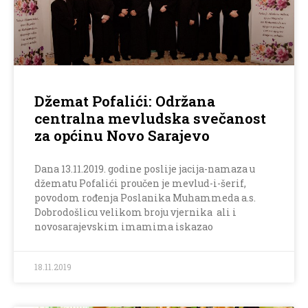
Džemat Pofalići: Održana
centralna mevludska svečanost
za općinu Novo Sarajevo
Dana 13.11.2019. godine poslije jacija-namaza u
džematu Pofalići proučen je mevlud-i-šerif,
povodom rođenja Poslanika Muhammeda a.s.
Dobrodošlicu velikom broju vjernika ali i
novosarajevskim imamima iskazao
18.11.2019