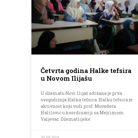
Četvrta godina Halke tefsira
u Novom Ilijašu
U džematu Novi Ilijaš održana je prva
ovogodišnja Halka tefsira. Halku tefsira je
aktivnost koju vodi prof. Muvedeta
Halilović u koordinaciji sa Mejrimom
Valjevac. Džematlijeke
30.09.2019