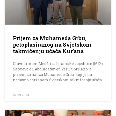
Prijem za Muhameda Grbu,
petoplasiranog na Svjetskom
takmičenju učača Kur’ana
Glavni imam Medžlisa Islamske zajednice (MIZ)
Sarajevo dr. Abdulgafar-ef. Velić upriličio je
prijem za hafiza Muhameda Grbu, koji je na
nedavno održanom Svjetskom takmičenju učača
09.09.2024