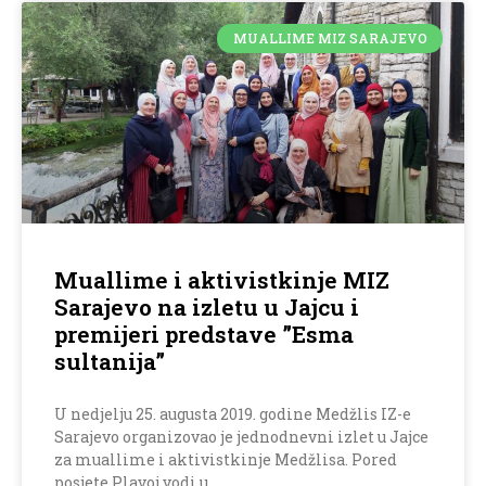
MUALLIME MIZ SARAJEVO
Muallime i aktivistkinje MIZ
Sarajevo na izletu u Jajcu i
premijeri predstave ”Esma
sultanija”
U nedjelju 25. augusta 2019. godine Medžlis IZ-e
Sarajevo organizovao je jednodnevni izlet u Jajce
za muallime i aktivistkinje Medžlisa. Pored
posjete Plavoj vodi u