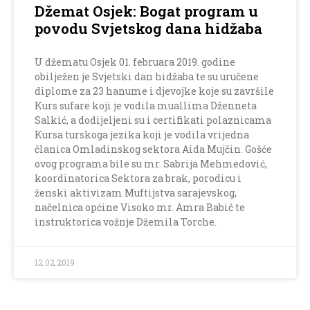
Džemat Osjek: Bogat program u
povodu Svjetskog dana hidžaba
U džematu Osjek 01. februara 2019. godine
obilježen je Svjetski dan hidžaba te su uručene
diplome za 23 hanume i djevojke koje su završile
Kurs sufare koji je vodila muallima Dženneta
Salkić, a dodijeljeni su i certifikati polaznicama
Kursa turskoga jezika koji je vodila vrijedna
članica Omladinskog sektora Aida Mujčin. Gošće
ovog programa bile su mr. Sabrija Mehmedović,
koordinatorica Sektora za brak, porodicu i
ženski aktivizam Muftijstva sarajevskog,
načelnica općine Visoko mr. Amra Babić te
instruktorica vožnje Džemila Torche.
12.02.2019