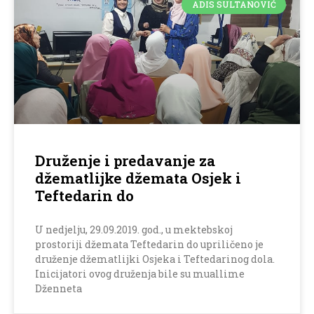
ADIS SULTANOVIĆ
Druženje i predavanje za
džematlijke džemata Osjek i
Teftedarin do
U nedjelju, 29.09.2019. god., u mektebskoj
prostoriji džemata Teftedarin do upriličeno je
druženje džematlijki Osjeka i Teftedarinog dola.
Inicijatori ovog druženja bile su muallime
Dženneta