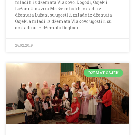
mladih iz džemata Vlakovo, Dogodi, Osjek i
Lužani.U okviru Mreže mladih, mladi iz
džemata Lužani su ugostili mlade iz džemata
Osjek, a mladi iz džemata Vlakovo ugostili su
omladinu iz džemata Doglodi.
26.02.2019
DŽEMAT OSJEK