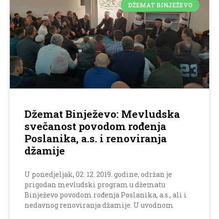
DŽEMAT BINJEŽEVO
Džemat Binježevo: Mevludska
svečanost povodom rođenja
Poslanika, a.s. i renoviranja
džamije
U ponedjeljak, 02. 12. 2019. godine, održan je
prigodan mevludski program u džematu
Binježevo povodom rođenja Poslanika, a.s., ali i
nedavnog renoviranja džamije. U uvodnom