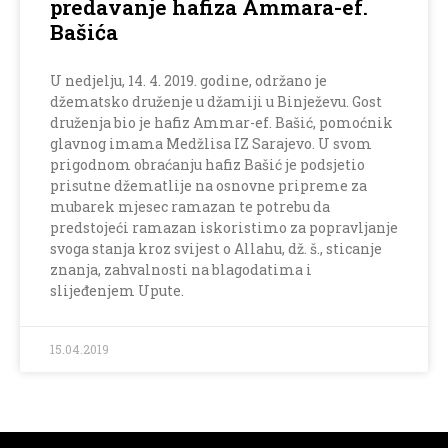
predavanje hafiza Ammara-ef.
Bašića
U nedjelju, 14. 4. 2019. godine, održano je
džematsko druženje u džamiji u Binježevu. Gost
druženja bio je hafiz Ammar-ef. Bašić, pomoćnik
glavnog imama Medžlisa IZ Sarajevo. U svom
prigodnom obraćanju hafiz Bašić je podsjetio
prisutne džematlije na osnovne pripreme za
mubarek mjesec ramazan te potrebu da
predstojeći ramazan iskoristimo za popravljanje
svoga stanja kroz svijest o Allahu, dž. š., sticanje
znanja, zahvalnosti na blagodatima i
slijeđenjem Upute.
15.04.2019