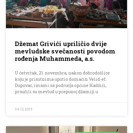
Džemat Grivići upriličio dvije
mevludske svečanosti povodom
rođenja Muhammeda, a.s.
U četvrtak, 21. novembra, nakon dobrodošlice
koju je prisutnima uputio domaćin Velid-ef.
Dupovac, imami sa područja općine Hadžići,
proučili su mevlud u prepunoj džamiji u
04.12.2019