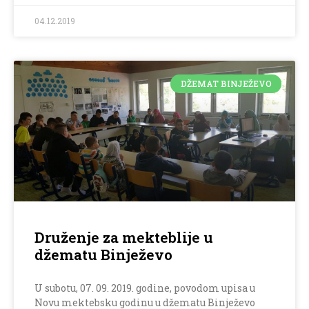
04.12.2019
DŽEMAT BINJEŽEVO
Druženje za mekteblije u
džematu Binježevo
U subotu, 07. 09. 2019. godine, povodom upisa u
Novu mektebsku godinu u džematu Binježevo