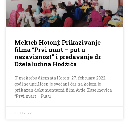
Mekteb Hotonj: Prikazivanje
filma “Prvi mart – put u
nezavisnost” i predavanje dr.
Dželaludina Hodžića
U mektebu džemata Hotonj 27. februara 2022.
godine upriličen je svečani čas na kojem je
prikazan dokumentarni film Avde Huseinovica
“Prvi mart – Put u
01.03.2022