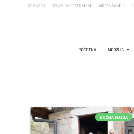
RAMAZAN
SELAM, YA RESULALLAH
MREŽA MLADIH
S
POČETNA
MEDŽLIS
KUĆNA NJEGA