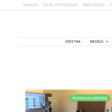
RAMAZAN
SELAM, YA RESULALLAH
MREŽA MLADIH
S
POČETNA
MEDŽLIS
EDUKACIJA MEKTEB