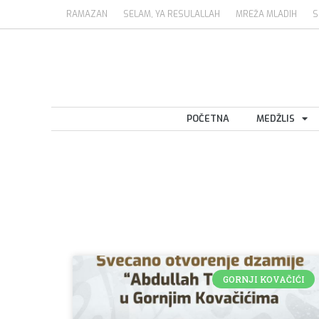
RAMAZAN
SELAM, YA RESULALLAH
MREŽA MLADIH
S
POČETNA
MEDŽLIS
GORNJI KOVAČIĆI