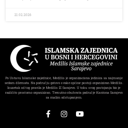
21.02.2026
Po Ustavu Islamske zajednice, Medžlis je organizaciona jedinica sa najmanje
sedam džemata. Na području gotovo svake općine postoji organiziran Medžlis.
Izuzetak od tog pravila je Medžlis IZ Sarajevo. U toku svog postojanja bio je
različito prostorno organiziran. Trenutno obuhvata područje Kantona Sarajevo
sa malim odstupanjem.