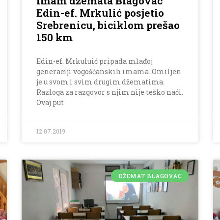
Imam džemata Blagovac
Edin-ef. Mrkulić posjetio
Srebrenicu, biciklom prešao
150 km
Edin-ef. Mrkuluić pripada mlađoj
generaciji vogošćanskih imama. Omiljen
je u svom i svim drugim džematima.
Razloga za razgovor s njim nije teško naći.
Ovaj put
12.07.2019
DŽEMAT BLAGOVAC