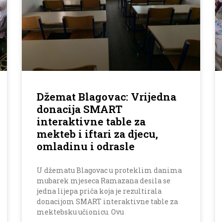
Džemat Blagovac: Vrijedna
donacija SMART
interaktivne table za
mekteb i iftari za djecu,
omladinu i odrasle
U džematu Blagovac u proteklim danima
mubarek mjeseca Ramazana desila se
jedna lijepa priča koja je rezultirala
donacijom SMART interaktivne table za
mektebsku učionicu. Ovu