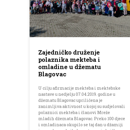
Zajedničko druženje
polaznika mekteba i
omladine u džematu
Blagovac
U cilju afirmacije mekteba i mektebske
nastave u nedjelju 07.04.2019. godine u
džematu Blagovac upriličena je
zanimljiva aktivnost u kojoj su sudjelovali
polaznici mekteba i članovi Mreže
mladih džemata Blagovac. Preko 100 djece
i omladinaca okupilo se taj dan u džamiji