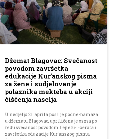
Džemat Blagovac: Svečanost
povodom završetka
edukacije Kur’anskog pisma
za žene i sudjelovanje
polaznika mekteba u akciji
čišćenja naselja
U nedjelju 21. aprila poslije podne-namaza
u džematu Blagovac, upriličena je osma po
redu svečanost povodom Lejletu-l-berata i
završetka edukacije Kur’anskog pisma