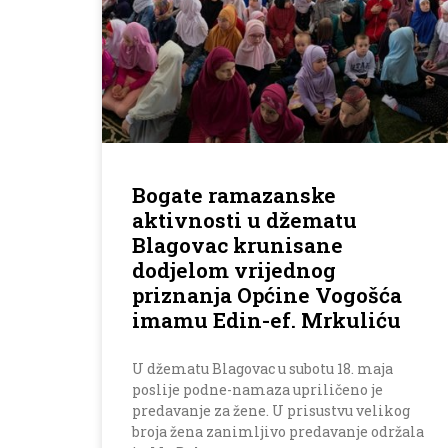
Bogate ramazanske
aktivnosti u džematu
Blagovac krunisane
dodjelom vrijednog
priznanja Općine Vogošća
imamu Edin-ef. Mrkuliću
U džematu Blagovac u subotu 18. maja
poslije podne-namaza upriličeno je
predavanje za žene. U prisustvu velikog
broja žena zanimljivo predavanje održala