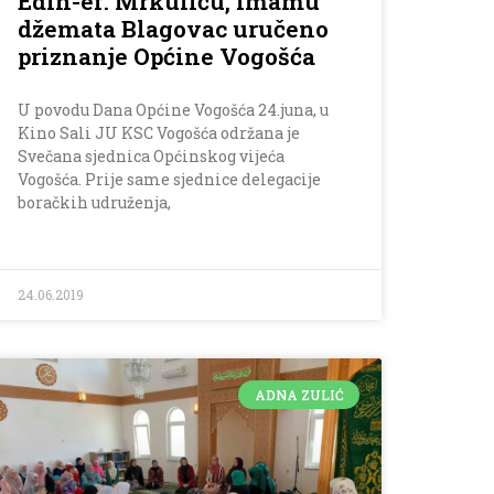
Edin-ef. Mrkuliću, imamu
džemata Blagovac uručeno
priznanje Općine Vogošća
U povodu Dana Općine Vogošća 24.juna, u
Kino Sali JU KSC Vogošća održana je
Svečana sjednica Općinskog vijeća
Vogošća. Prije same sjednice delegacije
boračkih udruženja,
24.06.2019
ADNA ZULIĆ