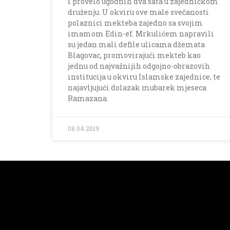
i provelo ugodnih dva sata u zajedničkom
druženju. U okviru ove male svečanosti
polaznici mekteba zajedno sa svojim
imamom Edin-ef. Mrkulićem napravili
su jedan mali defile ulicama džemata
Blagovac, promovirajući mekteb kao
jednu od najvažnijih odgojno-obrazovih
institucija u okviru Islamske zajednice, te
najavljujući dolazak mubarek mjeseca
Ramazana.
08.04.2019