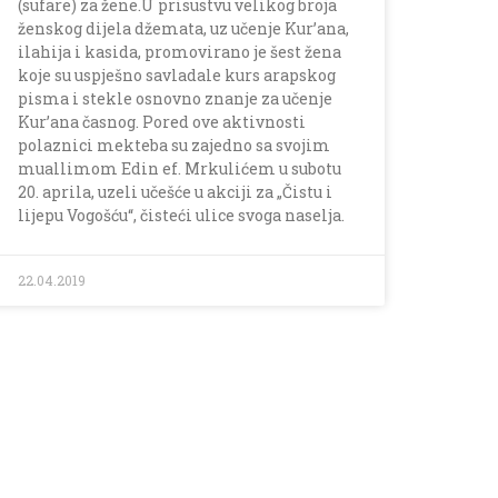
(sufare) za žene.U prisustvu velikog broja
ženskog dijela džemata, uz učenje Kur’ana,
ilahija i kasida, promovirano je šest žena
koje su uspješno savladale kurs arapskog
pisma i stekle osnovno znanje za učenje
Kur’ana časnog. Pored ove aktivnosti
polaznici mekteba su zajedno sa svojim
muallimom Edin ef. Mrkulićem u subotu
20. aprila, uzeli učešće u akciji za „Čistu i
lijepu Vogošću“, čisteći ulice svoga naselja.
22.04.2019