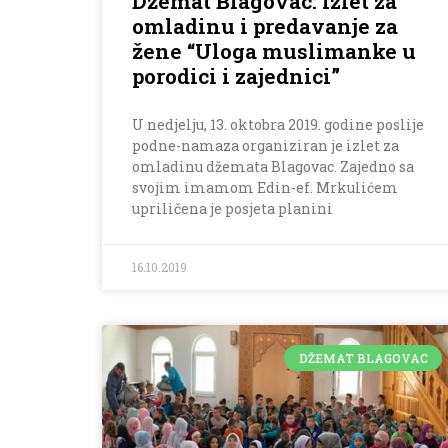
Džemat Blagovac: Izlet za
omladinu i predavanje za
žene “Uloga muslimanke u
porodici i zajednici”
U nedjelju, 13. oktobra 2019. godine poslije
podne-namaza organiziran je izlet za
omladinu džemata Blagovac. Zajedno sa
svojim imamom Edin-ef. Mrkulićem
upriličena je posjeta planini
16.10.2019
DŽEMAT BLAGOVAC