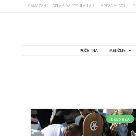
RAMAZAN
SELAM, YA RESULALLAH
MREŽA MLADIH
S
POČETNA
MEDŽLIS
DZENAZA