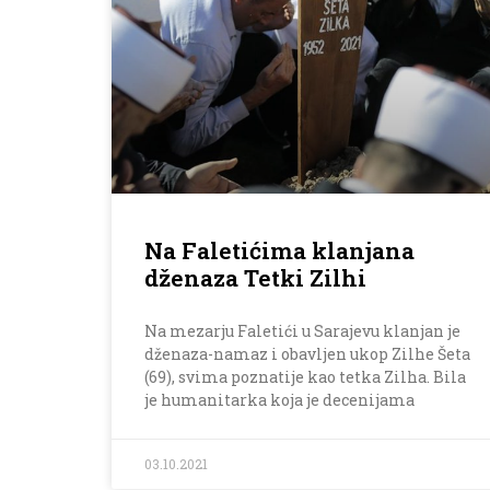
Na Faletićima klanjana
dženaza Tetki Zilhi
Na mezarju Faletići u Sarajevu klanjan je
dženaza-namaz i obavljen ukop Zilhe Šeta
(69), svima poznatije kao tetka Zilha. Bila
je humanitarka koja je decenijama
03.10.2021