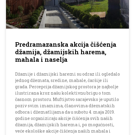
Predramazanska akcija čišćenja
džamija, džamijskih harema,
mahala i naselja
Džamije i džamijski haremi su odraz ili ogledalo
jednog džemata, sredine, mahale, čaršije ili
grada. Percepcija džamijskog prostora je najbolje
ilustrirana kroz našu kolektivnu brigu o tom
časnom prostoru. Muftijstvo sarajevsko je uputilo
poziv svim imamima, članovima džematskih
odbora i džematlijama da u subotu 4. maja 2019.
godine organiziraju akcije čišćenja svih naših
džamija, džamijskih harema i, po mogućnosti,
veće ekološke akcije čišćenja naših mahala i