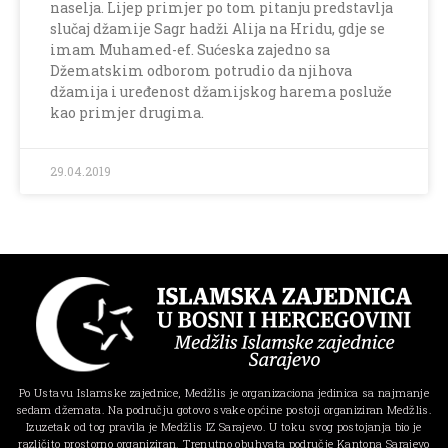
naselja. Lijep primjer po tom pitanju predstavlja
slučaj džamije Sagr hadži Alija na Hridu, gdje se
imam Muhamed-ef. Sućeska zajedno sa
Džematskim odborom potrudio da njihova
džamija i uređenost džamijskog harema posluže
kao primjer drugima.
29.04.2019
Po Ustavu Islamske zajednice, Medžlis je organizaciona jedinica sa najmanje
sedam džemata. Na području gotovo svake općine postoji organiziran Medžlis.
Izuzetak od tog pravila je Medžlis IZ Sarajevo. U toku svog postojanja bio je
različito prostorno organiziran. Trenutno obuhvata područje Kantona Sarajevo