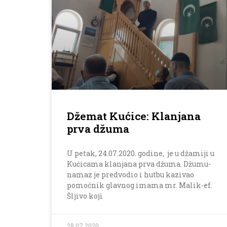
Džemat Kućice: Klanjana
prva džuma
U petak, 24.07.2020. godine, je u džamiji u
Kućicama klanjana prva džuma. Džumu-
namaz je predvodio i hutbu kazivao
pomoćnik glavnog imama mr. Malik-ef.
Šljivo koji
28.07.2020