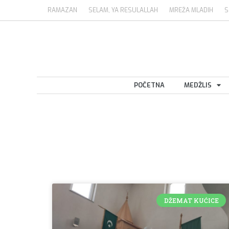
RAMAZAN
SELAM, YA RESULALLAH
MREŽA MLADIH
S
POČETNA
MEDŽLIS
DŽEMAT KUĆICE