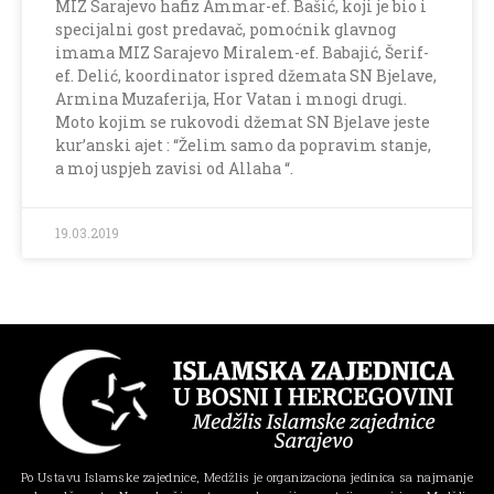
MIZ Sarajevo hafiz Ammar-ef. Bašić, koji je bio i
specijalni gost predavač, pomoćnik glavnog
imama MIZ Sarajevo Miralem-ef. Babajić, Šerif-
ef. Delić, koordinator ispred džemata SN Bjelave,
Armina Muzaferija, Hor Vatan i mnogi drugi.
Moto kojim se rukovodi džemat SN Bjelave jeste
kur’anski ajet : “Želim samo da popravim stanje,
a moj uspjeh zavisi od Allaha “.
19.03.2019
Po Ustavu Islamske zajednice, Medžlis je organizaciona jedinica sa najmanje