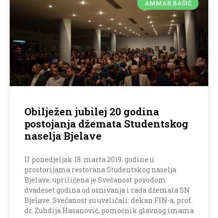
AMMAR BAŠIĆ
Obilježen jubilej 20 godina
postojanja džemata Studentskog
naselja Bjelave
U ponedjeljak 18. marta 2019. godine u
prostorijama restorana Studentskog naselja
Bjelave, upriličena je Svečanost povodom
dvadeset godina od osnivanja i rada džemata SN
Bjelave. Svečanost su uveličali: dekan FIN-a, prof.
dr. Zuhdija Hasanović, pomoćnik glavnog imama