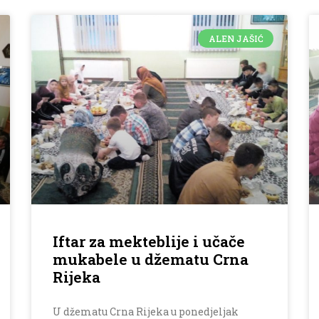
ALEN JAŠIĆ
Iftar za mekteblije i učače
mukabele u džematu Crna
Rijeka
U džematu Crna Rijeka u ponedjeljak