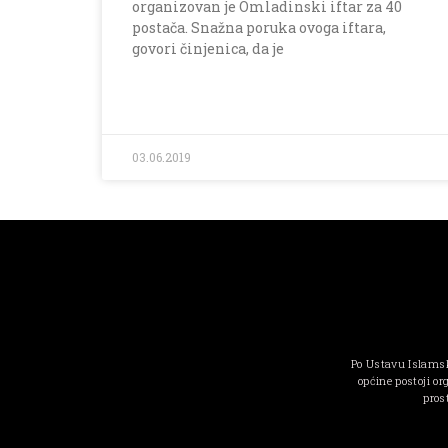
organizovan je Omladinski iftar za 40
postača. Snažna poruka ovoga iftara,
govori činjenica, da je
03.06.2019
Po Ustavu Islamsk
općine postoji or
pros