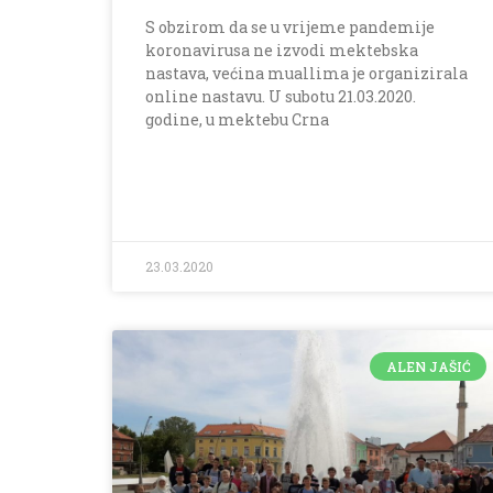
S obzirom da se u vrijeme pandemije
koronavirusa ne izvodi mektebska
nastava, većina muallima je organizirala
online nastavu. U subotu 21.03.2020.
godine, u mektebu Crna
23.03.2020
ALEN JAŠIĆ