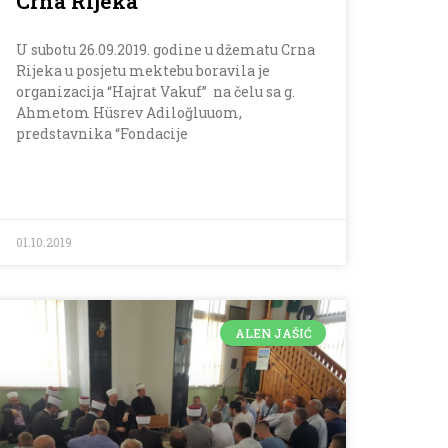
Crna Rijeka
U subotu 26.09.2019. godine u džematu Crna
Rijeka u posjetu mektebu boravila je
organizacija “Hajrat Vakuf” na čelu sa g.
Ahmetom Hüsrev Adiloğluuom,
predstavnika “Fondacije
01.10.2019
ALEN JAŠIĆ