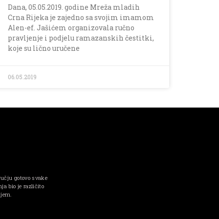
Dana, 05.05.2019. godine Mreža mladih
Crna Rijeka je zajedno sa svojim imamom
Alen-ef. Jašićem organizovala ručno
pravljenje i podjelu ramazanskih čestitki,
koje su lično uručene
06.05.2019
ručju gotovo svake
a bio je različito
njem.