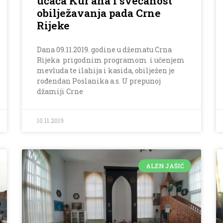
učača Kur’ana i svečanost
obilježavanja pada Crne
Rijeke
Dana 09.11.2019. godine u džematu Crna
Rijeka prigodnim programom i učenjem
mevluda te ilahija i kasida, obilježen je
rođendan Poslanika a.s. U prepunoj
džamiji Crne
10.11.2019
ALEN JAŠIĆ