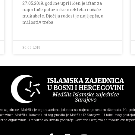
27.05.2019. godine upriličen je iftar za
najmlađe polaznike mekteba i učače
mukabele. Dječija radost je najljepša, a
milostiv treba
30.05.2019
e zajednice, Medžlis je organizaciona jedinica sa najmanje sedam džemata. Na pod
ganiziran Medžlis. Izuzetak od tog pravila je Medžlis IZ Sarajevo. U toku svog postojanj
torno organiziran. Trenutno obuhvata područje Kantona Sarajevo sa malim odstupa