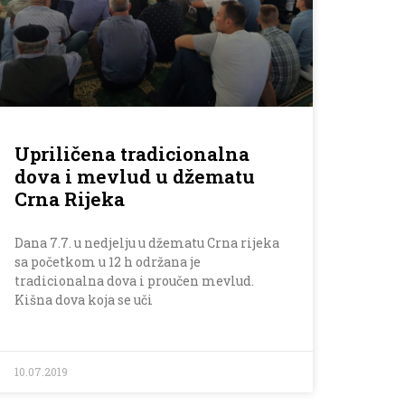
Upriličena tradicionalna
dova i mevlud u džematu
Crna Rijeka
Dana 7.7. u nedjelju u džematu Crna rijeka
sa početkom u 12 h održana je
tradicionalna dova i proučen mevlud.
Kišna dova koja se uči
10.07.2019