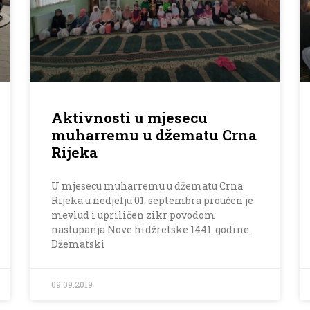
Aktivnosti u mjesecu
muharremu u džematu Crna
Rijeka
U mjesecu muharremu u džematu Crna
Rijeka u nedjelju 01. septembra proučen je
mevlud i upriličen zikr povodom
nastupanja Nove hidžretske 1441. godine.
Džematski
09.09.2019