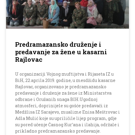
Predramazansko druženje i
predavanje za žene u kasarni
Rajlovac
U organizaciji Vojnog muftijstva i Rijaseta IZ u
BiH, 22.aprila 2019. godine, u mesdžidu kasarne
Rajlovac, organizovano je predramazansko
predavanje i druženje za žene iz Ministarstva
odbrane i Oružanih snaga BIH.Ugodnoj
atmosferi, doprinijele su gošće predavači iz
Medžlisa IZ Sarajevo, mualime Enisa Meštrovac i
Adla Mulić koje su upriličile lijep program, gdje
su pored učenje Časnog Kur’ana i ilahija, održale i
prikladno predramazansko predavanje.