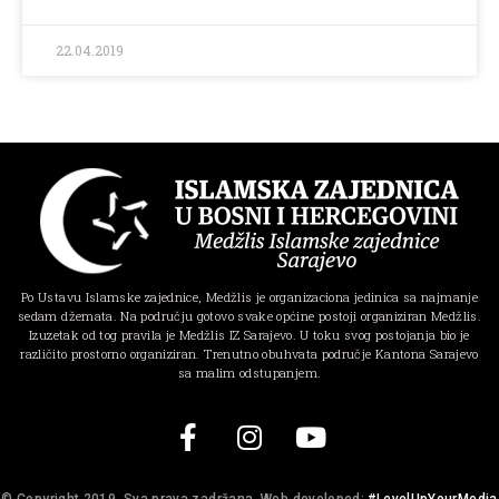
22.04.2019
Po Ustavu Islamske zajednice, Medžlis je organizaciona jedinica sa najmanje
sedam džemata. Na području gotovo svake općine postoji organiziran Medžlis.
Izuzetak od tog pravila je Medžlis IZ Sarajevo. U toku svog postojanja bio je
različito prostorno organiziran. Trenutno obuhvata područje Kantona Sarajevo
sa malim odstupanjem.
© Copyright 2019, Sva prava zadržana. Web developed:
#LevelUpYourMedia