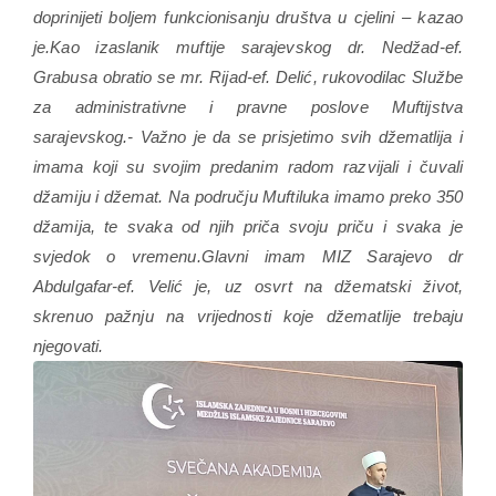
doprinijeti boljem funkcionisanju društva u cjelini – kazao
je.Kao izaslanik muftije sarajevskog dr. Nedžad-ef.
Grabusa obratio se mr. Rijad-ef. Delić, rukovodilac Službe
za administrativne i pravne poslove Muftijstva
sarajevskog.- Važno je da se prisjetimo svih džematlija i
imama koji su svojim predanim radom razvijali i čuvali
džamiju i džemat. Na području Muftiluka imamo preko 350
džamija, te svaka od njih priča svoju priču i svaka je
svjedok o vremenu.Glavni imam MIZ Sarajevo dr
Abdulgafar-ef. Velić je, uz osvrt na džematski život,
skrenuo pažnju na vrijednosti koje džematlije trebaju
njegovati.