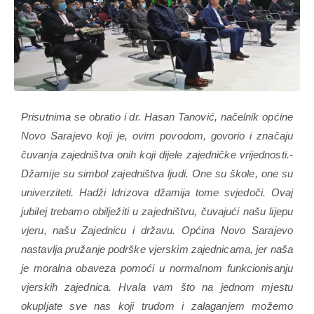
Prisutnima se obratio i dr. Hasan Tanović, načelnik općine
Novo Sarajevo koji je, ovim povodom, govorio i značaju
čuvanja zajedništva onih koji dijele zajedničke vrijednosti.-
Džamije su simbol zajedništva ljudi. One su škole, one su
univerziteti. Hadži Idrizova džamija tome svjedoči. Ovaj
jubilej trebamo obilježiti u zajedništvu, čuvajući našu lijepu
vjeru, našu Zajednicu i državu. Općina Novo Sarajevo
nastavlja pružanje podrške vjerskim zajednicama, jer naša
je moralna obaveza pomoći u normalnom funkcionisanju
vjerskih zajednica. Hvala vam što na jednom mjestu
okupljate sve nas koji trudom i zalaganjem možemo