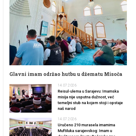
Glavni imam održao hutbu u džematu Misoča
14.07.2026
Reisul-ulema u Sarajevu: Imamska
misija nije usputna dužnost, već
temeljni stub na kojem stoji i opstaje
naš narod
14.07.2026
Uručeno 210 murasela imamima
Muftiluka sarajevskog: Imam u