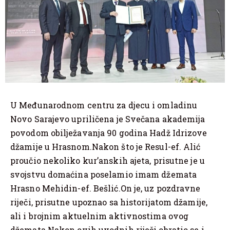
U Međunarodnom centru za djecu i omladinu
Novo Sarajevo upriličena je Svečana akademija
povodom obilježavanja 90 godina Hadž Idrizove
džamije u Hrasnom.Nakon što je Resul-ef. Alić
proučio nekoliko kur’anskih ajeta, prisutne je u
svojstvu domaćina poselamio imam džemata
Hrasno Mehidin-ef. Bešlić.On je, uz pozdravne
riječi, prisutne upoznao sa historijatom džamije,
ali i brojnim aktuelnim aktivnostima ovog
džemata.Nakon ovih uvodnih riječi obratio se i