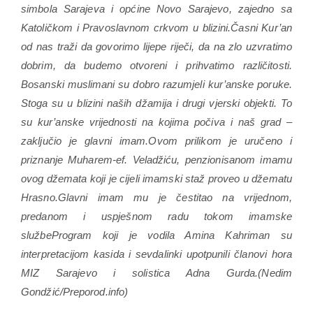
simbola Sarajeva i općine Novo Sarajevo, zajedno sa
Katoličkom i Pravoslavnom crkvom u blizini.Časni Kur’an
od nas traži da govorimo lijepe riječi, da na zlo uzvratimo
dobrim, da budemo otvoreni i prihvatimo različitosti.
Bosanski muslimani su dobro razumjeli kur’anske poruke.
Stoga su u blizini naših džamija i drugi vjerski objekti. To
su kur’anske vrijednosti na kojima počiva i naš grad –
zaključio je glavni imam.Ovom prilikom je uručeno i
priznanje Muharem-ef. Veladžiću, penzionisanom imamu
ovog džemata koji je cijeli imamski staž proveo u džematu
Hrasno.Glavni imam mu je čestitao na vrijednom,
predanom i uspješnom radu tokom imamske
službeProgram koji je vodila Amina Kahriman su
interpretacijom kasida i sevdalinki upotpunili članovi hora
MIZ Sarajevo i solistica Adna Gurda.(Nedim
Gondžić/Preporod.info)