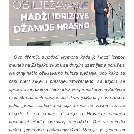
– Ova džamija svjedoči vremenu kada je Hadži Idrizov
mekteb na Žabljaku skupa sa drugim džamijama porušen.
Na ovaj način oživljavamo kulturu sjećanja, ono kako su
naši preci živjeli i preživjeli.Istovremeno, sa tugom se
sjećamo se rušenja Hadži Idrizovog mesdžida na Žabljaku
i još 36 srušenih sarajevskih džamija.Kada je on srušen,
jedna grupa čestitih ljudi čija imena ne znamo su se
okupili, te su praveći džamiju u Hrasnom nastavili
kontinuitet Hadži Idrizovog mesdžida. Oni su vrijedni
našeg posebnog poštovanja.Ova džamija je jedan od