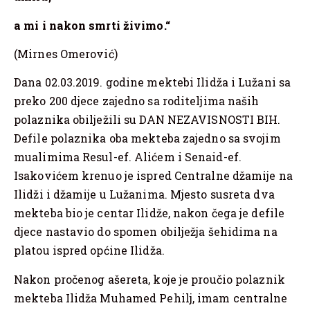
a mi i nakon smrti živimo.“
(Mirnes Omerović)
Dana 02.03.2019. godine mektebi Ilidža i Lužani sa
preko 200 djece zajedno sa roditeljima naših
polaznika obilježili su DAN NEZAVISNOSTI BIH.
Defile polaznika oba mekteba zajedno sa svojim
mualimima Resul-ef. Alićem i Senaid-ef.
Isakovićem krenuo je ispred Centralne džamije na
Ilidži i džamije u Lužanima. Mjesto susreta dva
mekteba bio je centar Ilidže, nakon čega je defile
djece nastavio do spomen obilježja šehidima na
platou ispred općine Ilidža.
Nakon pročenog ašereta, koje je proučio polaznik
mekteba Ilidža Muhamed Pehilj, imam centralne