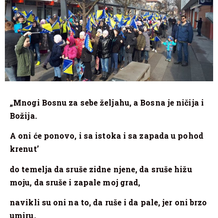
„Mnogi Bosnu za sebe željahu, a Bosna je ničija i
Božija.
A oni će ponovo, i sa istoka i sa zapada u pohod
krenut’
do temelja da sruše zidne njene, da sruše hižu
moju, da sruše i zapale moj grad,
navikli su oni na to, da ruše i da pale, jer oni brzo
umiru,