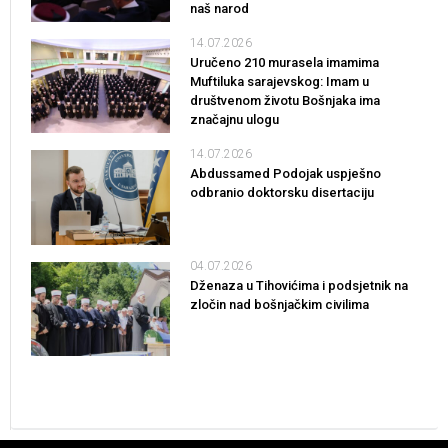
naš narod
14.07.2026
Uručeno 210 murasela imamima
Muftiluka sarajevskog: Imam u
društvenom životu Bošnjaka ima
značajnu ulogu
14.07.2026
Abdussamed Podojak uspješno
odbranio doktorsku disertaciju
04.07.2026
Dženaza u Tihovićima i podsjetnik na
zločin nad bošnjačkim civilima