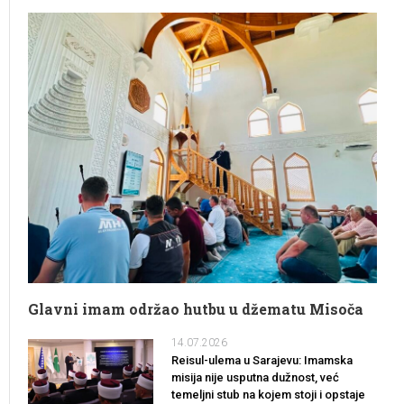
Glavni imam održao hutbu u džematu Misoča
14.07.2026
Reisul-ulema u Sarajevu: Imamska
misija nije usputna dužnost, već
temeljni stub na kojem stoji i opstaje