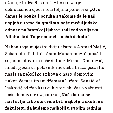
džamije Ilidža Resul-ef. Alić izrazio je
dobrodošlicu djeci i roditeljima poručivši:
„Ovo
danas je pouka i poruka svakome da je naš
uspjeh u tome da gradimo naše međuljudske
odnose na bratskoj ljubavi radi zadovoljstva
Allaha dž.š. To je emanet i naših šehida.“
Nakon toga mujezini dviju džamija Ahmed Mešić,
Sabahudin Fafulić i Asim Muharemović proučili
su jasin i dovu za naše šehide. Mirnes Omerović,
mladi pjesnik i polaznik mekteba Ilidža počastio
nas je sa nekoliko stihova o našoj domovini,
nakon čega je imam džemata Lužani, Senaid-ef.
Isaković održao kratki historijski čas o važnosti
naše domovine uz poruku:
„Naša borba se
nastavlja tako što ćemo biti najbolji u školi, na
fakultetu, da budemo najbolji u svojim radnim