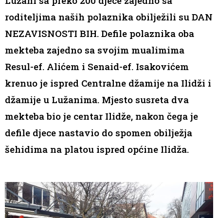
Lužani sa preko 200 djece zajedno sa
roditeljima naših polaznika obilježili su DAN
NEZAVISNOSTI BIH. Defile polaznika oba
mekteba zajedno sa svojim mualimima
Resul-ef. Alićem i Senaid-ef. Isakovićem
krenuo je ispred Centralne džamije na Ilidži i
džamije u Lužanima. Mjesto susreta dva
mekteba bio je centar Ilidže, nakon čega je
defile djece nastavio do spomen obilježja
šehidima na platou ispred općine Ilidža.