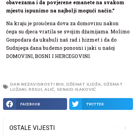
obavezama i da povjerene emanete na svakom
mjestu ispunimo na najbolji mogući način.“
Na kraju je proučena dova za domovinu nakon
čega su djeca vratila se svojim džamijama. Molimo
Gospodara da ukabuli naš rad i hizmet i da do
Sudnjega dana budemo ponosni i jaki u našoj
DOMOVINI, BOSNI I HERCEGOVINI.
DAN NEZAVISNOSTI BIH
,
DŽEMAT ILIDŽA
,
DŽEMAT
LUŽANI
,
RESUL ALIĆ
,
SENAID ISAKOVIĆ
FACEBOOK
TWITTER
OSTALE VIJESTI