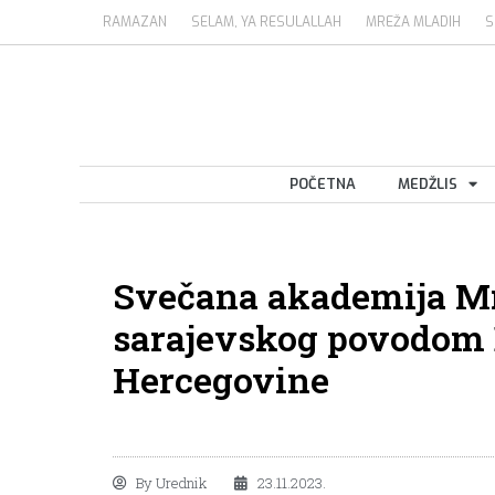
RAMAZAN
SELAM, YA RESULALLAH
MREŽA MLADIH
S
POČETNA
MEDŽLIS
Svečana akademija Mr
sarajevskog povodom 
Hercegovine
By
Urednik
23.11.2023.