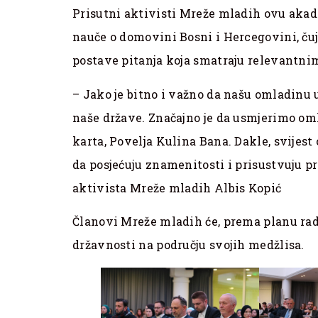
Prisutni aktivisti Mreže mladih ovu aka
nauče o domovini Bosni i Hercegovini, ču
postave pitanja koja smatraju relevantni
– Jako je bitno i važno da našu omladinu 
naše države. Značajno je da usmjerimo omla
karta, Povelja Kulina Bana. Dakle, svijest 
da posjećuju znamenitosti i prisustvuju p
aktivista Mreže mladih Albis Kopić
Članovi Mreže mladih će, prema planu rad
državnosti na području svojih medžlisa.