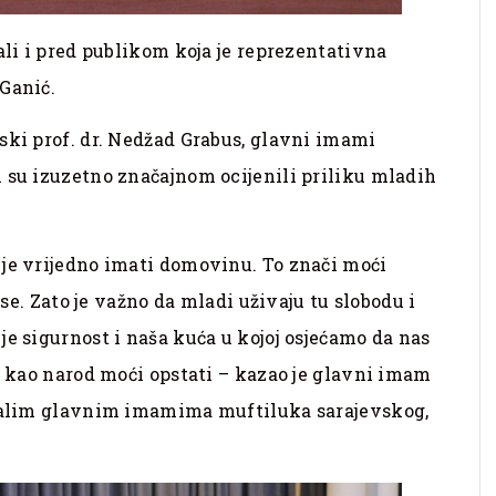
ali i pred publikom koja je reprezentativna
Ganić.
ski prof. dr. Nedžad Grabus, glavni imami
 su izuzetno značajnom ocijenili priliku mladih
 je vrijedno imati domovinu. To znači moći
 se. Zato je važno da mladi uživaju tu slobodu i
je sigurnost i naša kuća u kojoj osjećamo da nas
mo kao narod moći opstati – kazao je glavni imam
stalim glavnim imamima muftiluka sarajevskog,