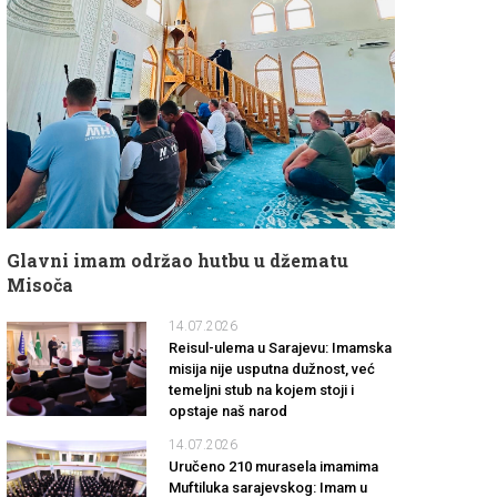
Glavni imam održao hutbu u džematu
Misoča
14.07.2026
Reisul-ulema u Sarajevu: Imamska
misija nije usputna dužnost, već
temeljni stub na kojem stoji i
opstaje naš narod
14.07.2026
Uručeno 210 murasela imamima
Muftiluka sarajevskog: Imam u