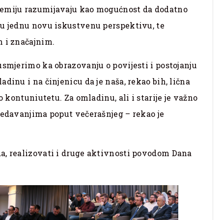
demiju razumijavaju kao mogućnost da dodatno
ju jednu novu iskustvenu perspektivu, te
m i značajnim.
usmjerimo ka obrazovanju o povijesti i postojanju
dinu i na činjenicu da je naša, rekao bih, lična
o kontuniutetu. Za omladinu, ali i starije je važno
redavanjima poput večerašnjeg – rekao je
a, realizovati i druge aktivnosti povodom Dana