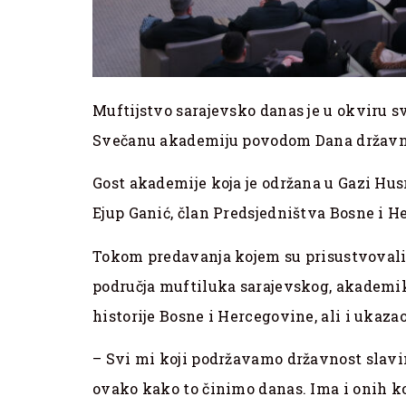
Muftijstvo sarajevsko danas je u okviru 
Svečanu akademiju povodom Dana državno
Gost akademije koja je održana u Gazi Husr
Ejup Ganić, član Predsjedništva Bosne i H
Tokom predavanja kojem su prisustvovali 
područja muftiluka sarajevskog, akademik
historije Bosne i Hercegovine, ali i ukaz
– Svi mi koji podržavamo državnost slavi
ovako kako to činimo danas. Ima i onih ko