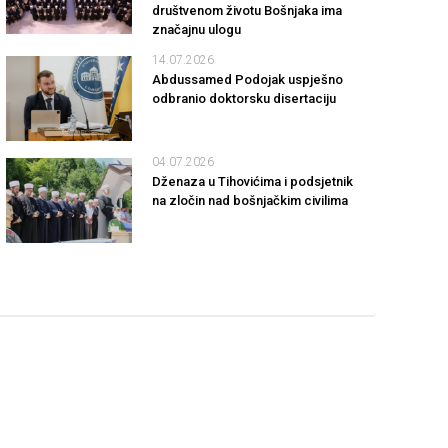
društvenom životu Bošnjaka ima
značajnu ulogu
14.07.2026
Abdussamed Podojak uspješno
odbranio doktorsku disertaciju
04.07.2026
Dženaza u Tihovićima i podsjetnik
na zločin nad bošnjačkim civilima