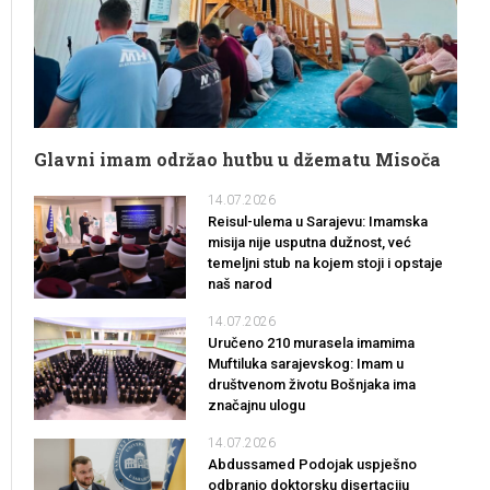
Glavni imam održao hutbu u džematu Misoča
14.07.2026
Reisul-ulema u Sarajevu: Imamska
misija nije usputna dužnost, već
temeljni stub na kojem stoji i opstaje
naš narod
14.07.2026
Uručeno 210 murasela imamima
Muftiluka sarajevskog: Imam u
društvenom životu Bošnjaka ima
značajnu ulogu
14.07.2026
Abdussamed Podojak uspješno
odbranio doktorsku disertaciju