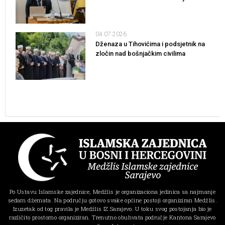
04.07.2026
Dženaza u Tihovićima i podsjetnik na
zločin nad bošnjačkim civilima
Po Ustavu Islamske zajednice, Medžlis je organizaciona jedinica sa najmanje
sedam džemata. Na području gotovo svake općine postoji organiziran Medžlis.
Izuzetak od tog pravila je Medžlis IZ Sarajevo. U toku svog postojanja bio je
različito prostorno organiziran. Trenutno obuhvata područje Kantona Sarajevo