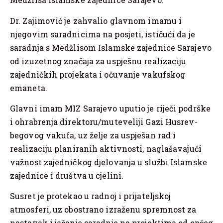
Dr. Zajimović je zahvalio glavnom imamu i
njegovim saradnicima na posjeti, ističući da je
saradnja s Medžlisom Islamske zajednice Sarajevo
od izuzetnog značaja za uspješnu realizaciju
zajedničkih projekata i očuvanje vakufskog
emaneta.
Glavni imam MIZ Sarajevo uputio je riječi podrške
i ohrabrenja direktoru/muteveliji Gazi Husrev-
begovog vakufa, uz želje za uspješan rad i
realizaciju planiranih aktivnosti, naglašavajući
važnost zajedničkog djelovanja u službi Islamske
zajednice i društva u cjelini.
Susret je protekao u radnoj i prijateljskoj
atmosferi, uz obostrano izraženu spremnost za
nastavak i jačanje saradnje na projektima od općeg