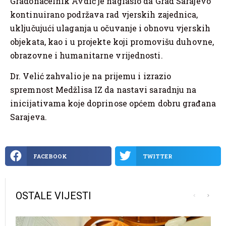
Gradonačelnik Avdić je naglasio da Grad Sarajevo
kontinuirano podržava rad vjerskih zajednica,
uključujući ulaganja u očuvanje i obnovu vjerskih
objekata, kao i u projekte koji promovišu duhovne,
obrazovne i humanitarne vrijednosti.
Dr. Velić zahvalio je na prijemu i izrazio
spremnost Medžlisa IZ da nastavi saradnju na
inicijativama koje doprinose općem dobru građana
Sarajeva.
FACEBOOK
TWITTER
OSTALE VIJESTI