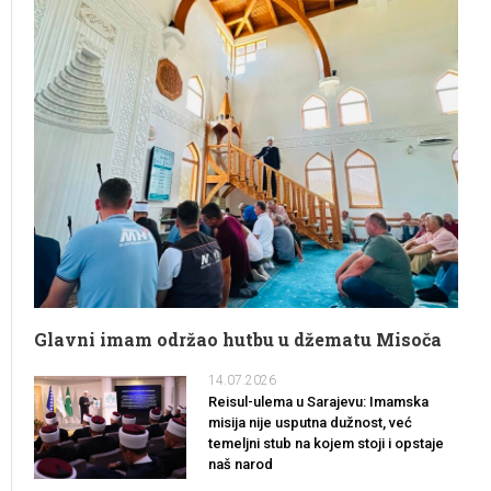
Glavni imam održao hutbu u džematu Misoča
14.07.2026
Reisul-ulema u Sarajevu: Imamska
misija nije usputna dužnost, već
temeljni stub na kojem stoji i opstaje
naš narod