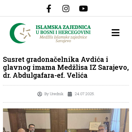
Susret gradonačelnika Avdića i
glavnog imama Medžlisa IZ Sarajevo,
dr. Abdulgafara-ef. Velića
By
Urednik
24.07.2025.