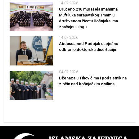
14.07.2026
Uručeno 210 murasela imamima
Muftiluka sarajevskog: Imam u
društvenom životu Bošnjaka ima
značajnu ulogu
14.07.2026
Abdussamed Podojak uspješno
odbranio doktorsku disertaciju
04.07.2026
Dženaza u Tihovićima i podsjetnik na
zločin nad bošnjačkim civilima