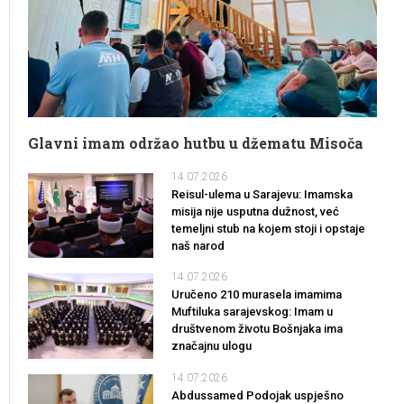
Glavni imam održao hutbu u džematu Misoča
14.07.2026
Reisul-ulema u Sarajevu: Imamska
misija nije usputna dužnost, već
temeljni stub na kojem stoji i opstaje
naš narod
14.07.2026
Uručeno 210 murasela imamima
Muftiluka sarajevskog: Imam u
društvenom životu Bošnjaka ima
značajnu ulogu
14.07.2026
Abdussamed Podojak uspješno