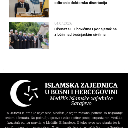
odbranio doktorsku disertaciju
04.07.2026
Dženaza u Tihovićima i podsjetnik na
zločin nad bošnjačkim civilima
Po Ustavu Islamske zajednice, Medžlis je organizaciona jedinica sa najmanje
sedam džemata. Na području gotovo svake općine postoji organiziran Medžlis.
Izuzetak od tog pravila je Medžlis IZ Sarajevo. U toku svog postojanja bio je
različito prostorno organiziran. Trenutno obuhvata područje Kantona Sarajevo