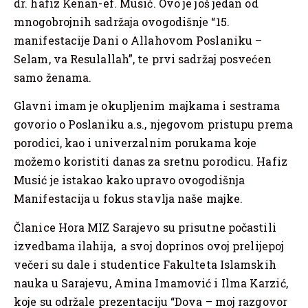
dr. hafiz Kenan-ef. Musić. Ovo je još jedan od
mnogobrojnih sadržaja ovogodišnje “15.
manifestacije Dani o Allahovom Poslaniku –
Selam, va Resulallah”, te prvi sadržaj posvećen
samo ženama.
Glavni imam je okupljenim majkama i sestrama
govorio o Poslaniku a.s., njegovom pristupu prema
porodici, kao i univerzalnim porukama koje
možemo koristiti danas za sretnu porodicu. Hafiz
Musić je istakao kako upravo ovogodišnja
Manifestacija u fokus stavlja naše majke.
Članice Hora MIZ Sarajevo su prisutne počastili
izvedbama ilahija, a svoj doprinos ovoj prelijepoj
večeri su dale i studentice Fakulteta Islamskih
nauka u Sarajevu, Amina Imamović i Ilma Karzić,
koje su održale prezentaciju “Dova – moj razgovor