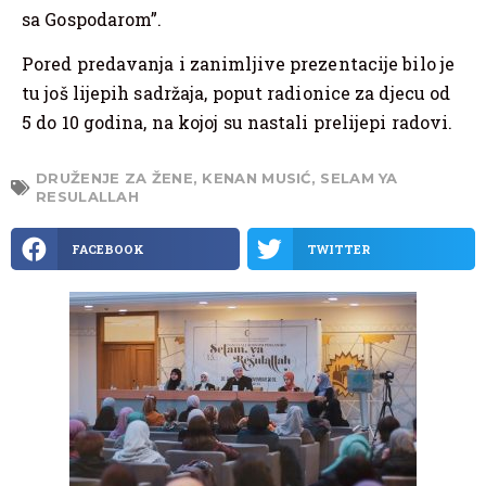
sa Gospodarom”.
Pored predavanja i zanimljive prezentacije bilo je
tu još lijepih sadržaja, poput radionice za djecu od
5 do 10 godina, na kojoj su nastali prelijepi radovi.
DRUŽENJE ZA ŽENE
,
KENAN MUSIĆ
,
SELAM YA
RESULALLAH
FACEBOOK
TWITTER