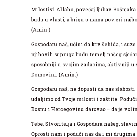
Milostivi Allahu, povećaj ljubav Bošnjak
budu u vlasti, a brigu o nama povjeri najbo
(Amin.)
Gospodaru naš, učini da krv šehida, i suze 
njihovih supruga budu temelj našeg sjećan
sposobniji u svojim zadacima, aktivniji u
Domovini. (Amin.)
Gospodaru naš, ne dopusti da nas slabosti
udaljimo od Tvoje milosti i zaštite. Podu
Bosnu i Hercegovinu darovao – da je volim
Tebe, Stvoritelja i Gospodara našeg, slav
Oprosti nam i poduči nas da i mi drugima