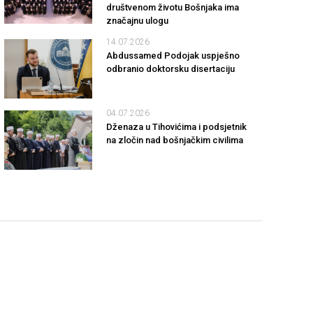
društvenom životu Bošnjaka ima
značajnu ulogu
14.07.2026
Abdussamed Podojak uspješno
odbranio doktorsku disertaciju
04.07.2026
Dženaza u Tihovićima i podsjetnik
na zločin nad bošnjačkim civilima