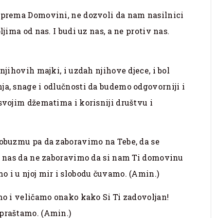
a prema Domovini, ne dozvoli da nam nasilnici
ljima od nas. I budi uz nas, a ne protiv nas.
njihovih majki, i uzdah njihove djece, i bol
ja, snage i odlučnosti da budemo odgovorniji i
 svojim džematima i korisniji društvu i
 obuzmu pa da zaboravimo na Tebe, da se
či nas da ne zaboravimo da si nam Ti domovinu
o i u njoj mir i slobodu čuvamo. (Amin.)
imo i veličamo onako kako Si Ti zadovoljan!
 praštamo. (Amin.)