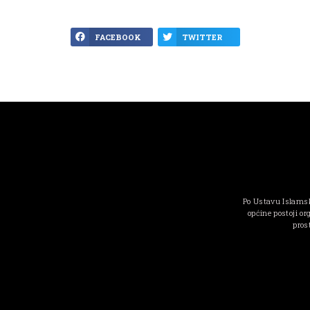
FACEBOOK
TWITTER
Po Ustavu Islamsk
općine postoji or
pros