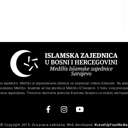
e zajednice, Medžlis je organizaciona jedinica sa najmanje sedam džemata. Na pod
ganiziran Medžlis. Izuzetak od tog pravila je Medžlis IZ Sarajevo. U toku svog postojanj
torno organiziran. Trenutno obuhvata područje Kantona Sarajevo sa malim odstupa
© Copyright 2019, Sva prava zadržana. Web developed:
#LevelUpYourMedia