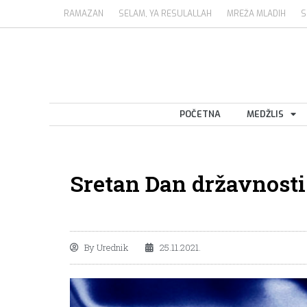
RAMAZAN
SELAM, YA RESULALLAH
MREŽA MLADIH
S
POČETNA
MEDŽLIS
Sretan Dan državnosti
By
Urednik
25.11.2021.