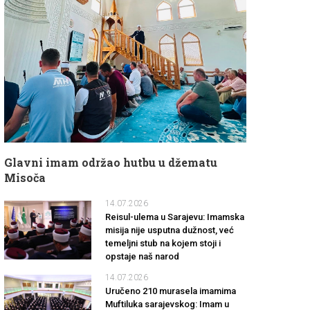
Glavni imam održao hutbu u džematu
Misoča
14.07.2026
Reisul-ulema u Sarajevu: Imamska
misija nije usputna dužnost, već
temeljni stub na kojem stoji i
opstaje naš narod
14.07.2026
Uručeno 210 murasela imamima
Muftiluka sarajevskog: Imam u