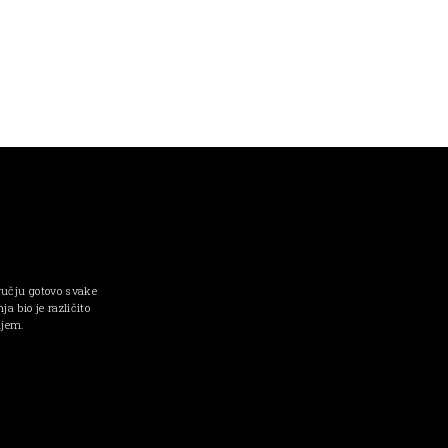
ručju gotovo svake
a bio je različito
njem.