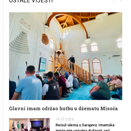
OSTALE VIJESTI
Glavni imam održao hutbu u džematu Misoča
14.07.2026
Reisul-ulema u Sarajevu: Imamska
misija nije usputna dužnost, već