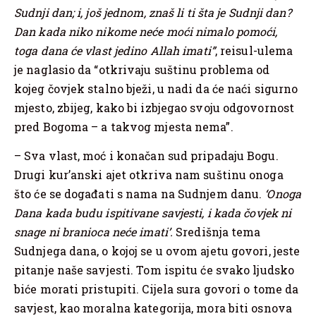
Sudnji dan; i, još jednom, znaš li ti šta je Sudnji dan?
Dan kada niko nikome neće moći nimalo pomoći,
toga dana će vlast jedino Allah imati”
, reisul-ulema
je naglasio da “otkrivaju suštinu problema od
kojeg čovjek stalno bježi, u nadi da će naći sigurno
mjesto, zbijeg, kako bi izbjegao svoju odgovornost
pred Bogoma – a takvog mjesta nema”.
– Sva vlast, moć i konačan sud pripadaju Bogu.
Drugi kur’anski ajet otkriva nam suštinu onoga
što će se događati s nama na Sudnjem danu.
‘Onoga
Dana kada budu ispitivane savjesti, i kada čovjek ni
snage ni branioca neće imati’.
Središnja tema
Sudnjega dana, o kojoj se u ovom ajetu govori, jeste
pitanje naše savjesti. Tom ispitu će svako ljudsko
biće morati pristupiti. Cijela sura govori o tome da
savjest, kao moralna kategorija, mora biti osnova