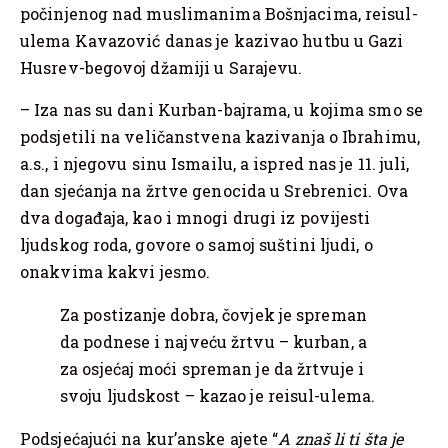
počinjenog nad muslimanima Bošnjacima, reisul-
ulema Kavazović danas je kazivao hutbu u Gazi
Husrev-begovoj džamiji u Sarajevu.
– Iza nas su dani Kurban-bajrama, u kojima smo se
podsjetili na veličanstvena kazivanja o Ibrahimu,
a.s., i njegovu sinu Ismailu, a ispred nas je 11. juli,
dan sjećanja na žrtve genocida u Srebrenici. Ova
dva događaja, kao i mnogi drugi iz povijesti
ljudskog roda, govore o samoj suštini ljudi, o
onakvima kakvi jesmo.
Za postizanje dobra, čovjek je spreman
da podnese i najveću žrtvu – kurban, a
za osjećaj moći spreman je da žrtvuje i
svoju ljudskost – kazao je reisul-ulema.
Podsjećajući na kur’anske ajete “
A znaš li ti šta je