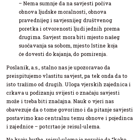
– Nema sumnje da na savjesti počiva
obnova ljudske moralnosti, obnova
pravednijeg i savjesnijeg društvenog
poretka i otvorenosti ljudi jednih prema
drugima. Savjest mora biti mjesto našeg
suočavanja sa sobom, mjesto Istine koja
će dovesti do kajanja, do pomirenja.
Poslanik, a.s., stalno nas je upozoravao da
preispitujemo vlastitu savjest, pa tek onda da to
isto tražimo od drugih. Uloga vjerskih zajednica i
crkava u podizanju svijesti o značaju savjesti
može i treba biti značajna. Nauk o vjeri nas
obavezuje da o tome govorimo i da pitanje savjesti
postavimo kao centralnu temu obnove i pojedinca
i zajednice – potcrtao je reisul-ulema.
Na kraju hutbe, reisul-ulema je poručio da “kako