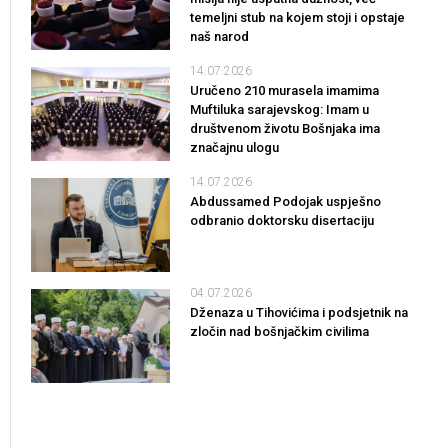
temeljni stub na kojem stoji i opstaje
naš narod
14.07.2026
Uručeno 210 murasela imamima
Muftiluka sarajevskog: Imam u
društvenom životu Bošnjaka ima
značajnu ulogu
14.07.2026
Abdussamed Podojak uspješno
odbranio doktorsku disertaciju
04.07.2026
Dženaza u Tihovićima i podsjetnik na
zločin nad bošnjačkim civilima