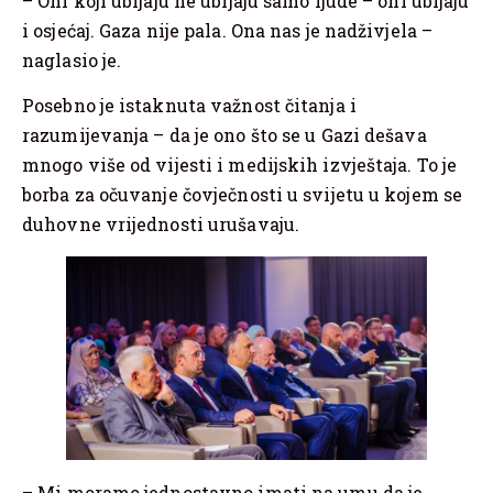
– Oni koji ubijaju ne ubijaju samo ljude – oni ubijaju
i osjećaj. Gaza nije pala. Ona nas je nadživjela –
naglasio je.
Posebno je istaknuta važnost čitanja i
razumijevanja – da je ono što se u Gazi dešava
mnogo više od vijesti i medijskih izvještaja. To je
borba za očuvanje čovječnosti u svijetu u kojem se
duhovne vrijednosti urušavaju.
– Mi moramo jednostavno imati na umu da je