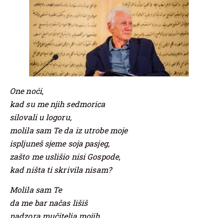
One noći,
kad su me njih sedmorica
silovali u logoru,
molila sam Te da iz utrobe moje
ispljuneš sjeme soja pasjeg,
zašto me uslišio nisi Gospode,
kad ništa ti skrivila nisam?
Molila sam Te
da me bar načas lišiš
nadzora mučitelja mojih,