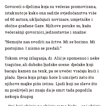
Govoreći o djelima koja su večeras promovirana,
istaknuto je kako ona sadrže svjedočanstva više
od 60 autora, uključujući novinare, umjetnike i
obične građane Gaze. Njihove poruke su, kažu
večerašnji govornici, jednostavne i snažne:
“Nemojte nas svoditi na žrtve. Mi se borimo. Mi
postojimo. I nismo se predali.”
Tokom svog izlaganja, dr. Alić je spomenuo i neke
tragične, ali duboko ljudske scene: dječake koji
bacaju kamen na tenk, pa se uvečer vraćaju kući i
plaču. Djeca koja pitaju hoće li umrijeti zato što
njihove majke pišu istinu. Ljudi koji ne slave što
su preživjeli jer znaju da je smrt tada pogodila
nekoga drugog.