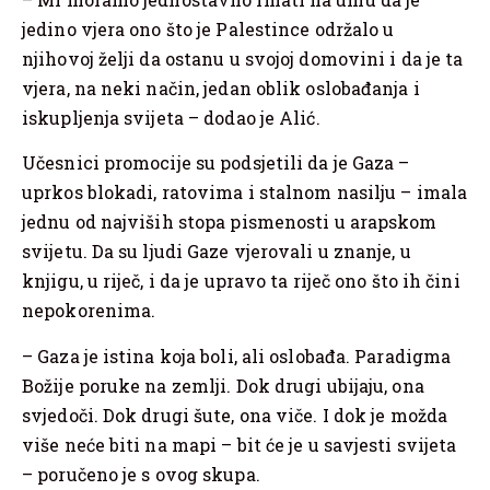
jedino vjera ono što je Palestince održalo u
njihovoj želji da ostanu u svojoj domovini i da je ta
vjera, na neki način, jedan oblik oslobađanja i
iskupljenja svijeta – dodao je Alić.
Učesnici promocije su podsjetili da je Gaza –
uprkos blokadi, ratovima i stalnom nasilju – imala
jednu od najviših stopa pismenosti u arapskom
svijetu. Da su ljudi Gaze vjerovali u znanje, u
knjigu, u riječ, i da je upravo ta riječ ono što ih čini
nepokorenima.
– Gaza je istina koja boli, ali oslobađa. Paradigma
Božije poruke na zemlji. Dok drugi ubijaju, ona
svjedoči. Dok drugi šute, ona viče. I dok je možda
više neće biti na mapi – bit će je u savjesti svijeta
– poručeno je s ovog skupa.