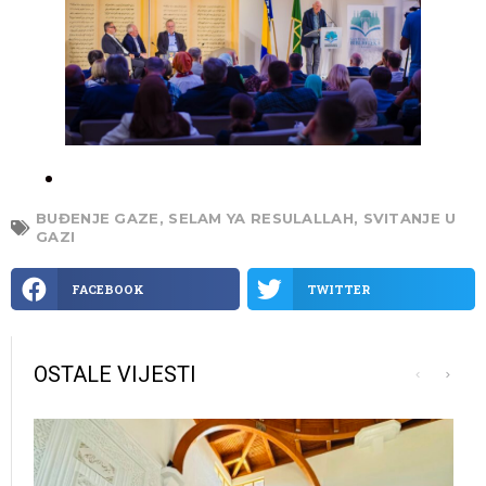
BUĐENJE GAZE
,
SELAM YA RESULALLAH
,
SVITANJE U
GAZI
FACEBOOK
TWITTER
OSTALE VIJESTI