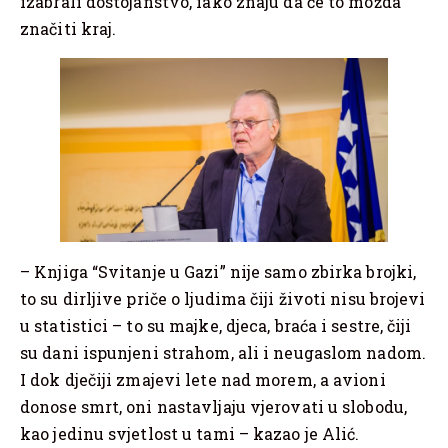
izabrali dostojanstvo, iako znaju da će to možda
značiti kraj.
– Knjiga “Svitanje u Gazi” nije samo zbirka brojki,
to su dirljive priče o ljudima čiji životi nisu brojevi
u statistici – to su majke, djeca, braća i sestre, čiji
su dani ispunjeni strahom, ali i neugaslom nadom.
I dok dječiji zmajevi lete nad morem, a avioni
donose smrt, oni nastavljaju vjerovati u slobodu,
kao jedinu svjetlost u tami – kazao je Alić.