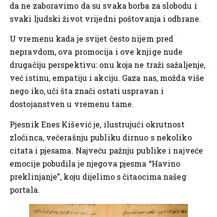
da ne zaboravimo da su svaka borba za slobodu i
svaki ljudski život vrijedni poštovanja i odbrane.
U vremenu kada je svijet često nijem pred
nepravdom, ova promocija i ove knjige nude
drugačiju perspektivu: onu koja ne traži sažaljenje,
već istinu, empatiju i akciju. Gaza nas, možda više
nego iko, uči šta znači ostati uspravan i
dostojanstven u vremenu tame.
Pjesnik Enes Kišević je, ilustrujući okrutnost
zločinca, večerašnju publiku dirnuo s nekoliko
citata i pjesama. Najveću pažnju publike i najveće
emocije pobudila je njegova pjesma “Havino
preklinjanje”, koju dijelimo s čitaocima našeg
portala.