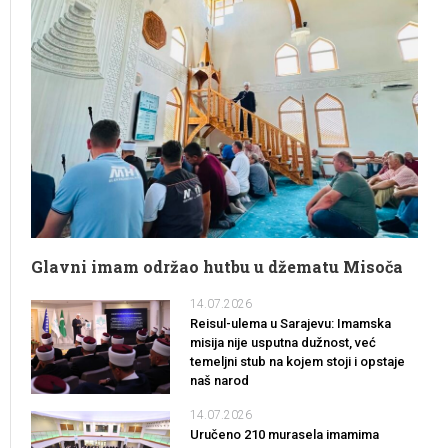
Glavni imam održao hutbu u džematu Misoča
14.07.2026
Reisul-ulema u Sarajevu: Imamska
misija nije usputna dužnost, već
temeljni stub na kojem stoji i opstaje
naš narod
14.07.2026
Uručeno 210 murasela imamima