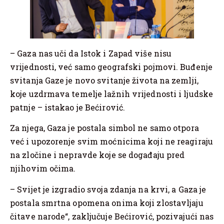
– Gaza nas uči da Istok i Zapad više nisu
vrijednosti, već samo geografski pojmovi. Buđenje
svitanja Gaze je novo svitanje života na zemlji,
koje uzdrmava temelje lažnih vrijednosti i ljudske
patnje – istakao je Bećirović.
Za njega, Gaza je postala simbol ne samo otpora
već i upozorenje svim moćnicima koji ne reagiraju
na zločine i nepravde koje se događaju pred
njihovim očima.
– Svijet je izgradio svoja zdanja na krvi, a Gaza je
postala smrtna opomena onima koji zlostavljaju
čitave narode“, zaključuje Bećirović, pozivajući nas