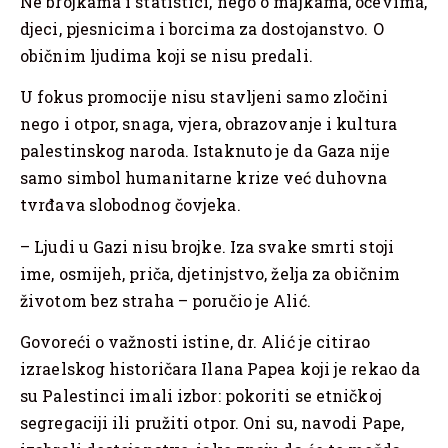
Ne brojkama i statistici, nego o majkama, očevima,
djeci, pjesnicima i borcima za dostojanstvo. O
običnim ljudima koji se nisu predali.
U fokus promocije nisu stavljeni samo zločini
nego i otpor, snaga, vjera, obrazovanje i kultura
palestinskog naroda. Istaknuto je da Gaza nije
samo simbol humanitarne krize već duhovna
tvrđava slobodnog čovjeka.
– Ljudi u Gazi nisu brojke. Iza svake smrti stoji
ime, osmijeh, priča, djetinjstvo, želja za običnim
životom bez straha – poručio je Alić.
Govoreći o važnosti istine, dr. Alić je citirao
izraelskog historičara Ilana Papea koji je rekao da
su Palestinci imali izbor: pokoriti se etničkoj
segregaciji ili pružiti otpor. Oni su, navodi Pape,