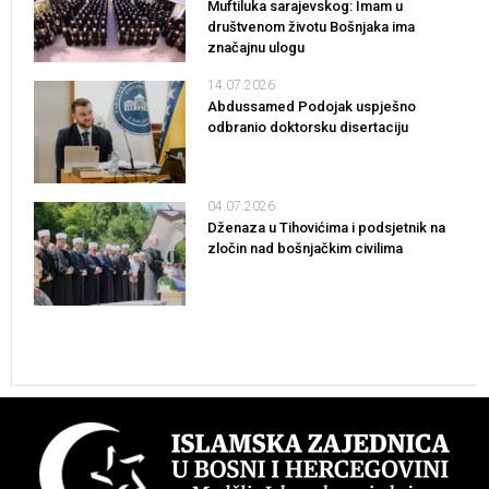
Muftiluka sarajevskog: Imam u
društvenom životu Bošnjaka ima
značajnu ulogu
14.07.2026
Abdussamed Podojak uspješno
odbranio doktorsku disertaciju
04.07.2026
Dženaza u Tihovićima i podsjetnik na
zločin nad bošnjačkim civilima