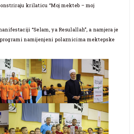
nstriraju krilaticu “Moj mekteb – moj
nifestaciji “Selam, ya Resulallah”, a namjera je
ni programi namijenjeni polaznicima mektepske