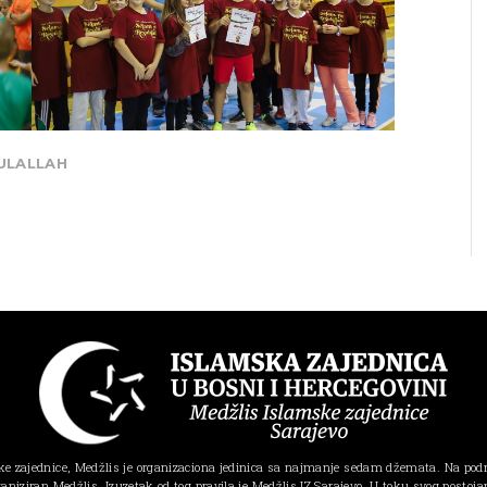
ULALLAH
e zajednice, Medžlis je organizaciona jedinica sa najmanje sedam džemata. Na pod
ganiziran Medžlis. Izuzetak od tog pravila je Medžlis IZ Sarajevo. U toku svog postojanj