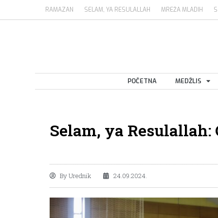
RAMAZAN
SELAM, YA RESULALLAH
MREŽA MLADIH
S
POČETNA
MEDŽLIS
Selam, ya Resulallah:
By
Urednik
24.09.2024.