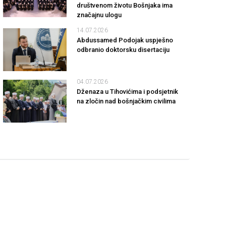
društvenom životu Bošnjaka ima
značajnu ulogu
14.07.2026
Abdussamed Podojak uspješno
odbranio doktorsku disertaciju
04.07.2026
Dženaza u Tihovićima i podsjetnik
na zločin nad bošnjačkim civilima