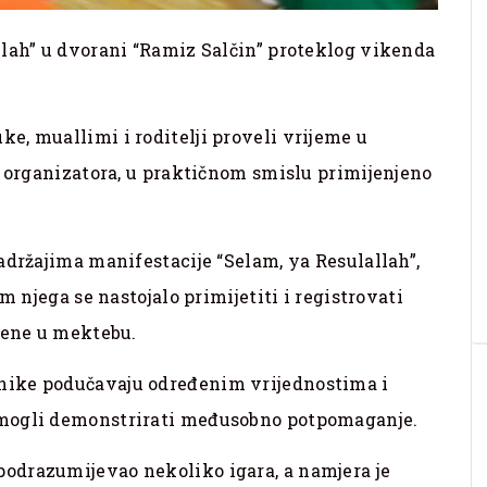
llah” u dvorani “Ramiz Salčin” proteklog vikenda
e, muallimi i roditelji proveli vrijeme u
a organizatora, u praktičnom smislu primijenjeno
adržajima manifestacije “Selam, ya Resulallah”,
m njega se nastojalo primijetiti i registrovati
jene u mektebu.
nike podučavaju određenim vrijednostima i
 mogli demonstrirati međusobno potpomaganje.
odrazumijevao nekoliko igara, a namjera je