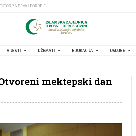
EKTOR ZA BRAK I PORODICU
VIJESTI
DŽEMATI
EDUKACIJA
USLUGE
 Otvoreni mektepski dan