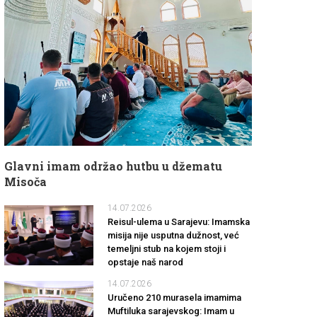
Glavni imam održao hutbu u džematu
Misoča
14.07.2026
Reisul-ulema u Sarajevu: Imamska
misija nije usputna dužnost, već
temeljni stub na kojem stoji i
opstaje naš narod
14.07.2026
Uručeno 210 murasela imamima
Muftiluka sarajevskog: Imam u