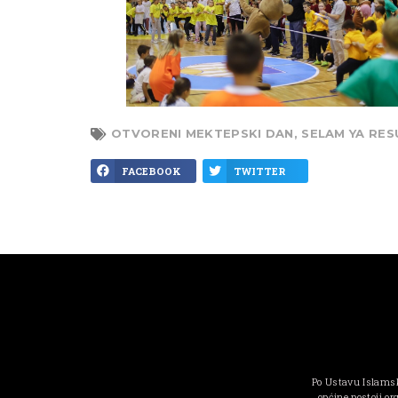
OTVORENI MEKTEPSKI DAN
,
SELAM YA RES
FACEBOOK
TWITTER
Po Ustavu Islamsk
općine postoji or