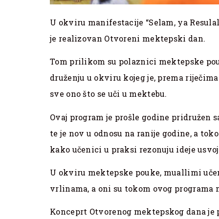
U okviru manifestacije “Selam, ya Resula
je realizovan Otvoreni mektepski dan.
Tom prilikom su polaznici mektepske pouk
druženju u okviru kojeg je, prema riječim
sve ono što se uči u mektebu.
Ovaj program je prošle godine pridružen s
te je nov u odnosu na ranije godine, a toko
kako učenici u praksi rezonuju ideje usvo
U okviru mektepske pouke, muallimi uče
vrlinama, a oni su tokom ovog programa
Konceprt Otvorenog mektepskog dana je p