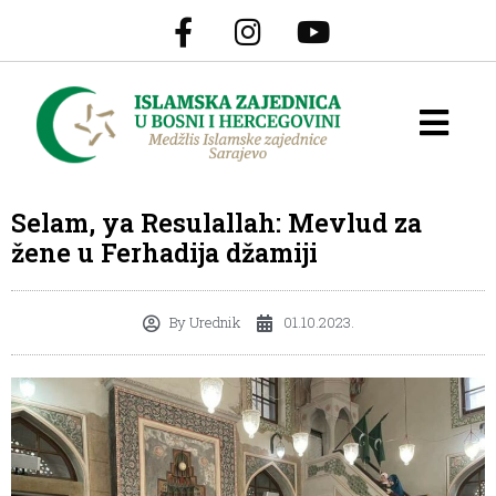
Selam, ya Resulallah: Mevlud za
žene u Ferhadija džamiji
By
Urednik
01.10.2023.