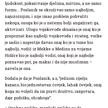
ljudskost, pokazivanje djelima, suštinu, a ne samo
formu… Poslanik se okruživao samo najboljim,
najuzornijim, i nije imao problem pohvaliti
nekoga, onoga ko je u nečemu bolji angažirati ga,
aktivirati. Ulogu vojskovođe obnašao je onaj ko je
prepoznat kao najbolji vojskovođa i strateg, voćke
je sadio i sugestije davao onaj ko je u tome bio
najbolji, vodič iz Mekke u Medinu za vrijeme
Hidžre bio je najbolji vodič, onaj koji je najbolje
poznavao put, pa makar i da nije musliman –
navela je ona.
Dodala je da je Poslanik, a.s, “jednom riječju
kazano, bio jednostavan čovjek, lahak čovjek, onaj
koga su voljeli da im pravi društvo, razgovara,
daje podršku, ohrabruje”.
– Ovakve prilike, mevludi prilika su da