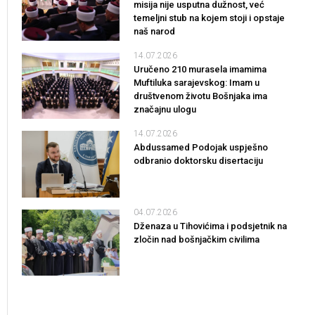
misija nije usputna dužnost, već
temeljni stub na kojem stoji i opstaje
naš narod
14.07.2026
Uručeno 210 murasela imamima
Muftiluka sarajevskog: Imam u
društvenom životu Bošnjaka ima
značajnu ulogu
14.07.2026
Abdussamed Podojak uspješno
odbranio doktorsku disertaciju
04.07.2026
Dženaza u Tihovićima i podsjetnik na
zločin nad bošnjačkim civilima