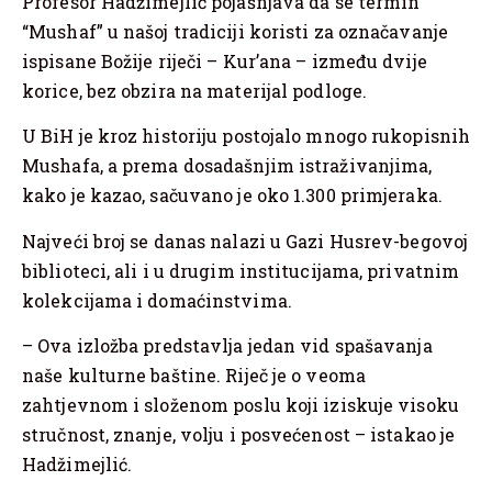
Profesor Hadžimejlić pojašnjava da se termin
“Mushaf” u našoj tradiciji koristi za označavanje
ispisane Božije riječi – Kur’ana – između dvije
korice, bez obzira na materijal podloge.
U BiH je kroz historiju postojalo mnogo rukopisnih
Mushafa, a prema dosadašnjim istraživanjima,
kako je kazao, sačuvano je oko 1.300 primjeraka.
Najveći broj se danas nalazi u Gazi Husrev-begovoj
biblioteci, ali i u drugim institucijama, privatnim
kolekcijama i domaćinstvima.
– Ova izložba predstavlja jedan vid spašavanja
naše kulturne baštine. Riječ je o veoma
zahtjevnom i složenom poslu koji iziskuje visoku
stručnost, znanje, volju i posvećenost – istakao je
Hadžimejlić.