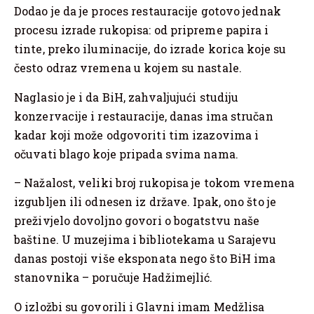
Dodao je da je proces restauracije gotovo jednak
procesu izrade rukopisa: od pripreme papira i
tinte, preko iluminacije, do izrade korica koje su
često odraz vremena u kojem su nastale.
Naglasio je i da BiH, zahvaljujući studiju
konzervacije i restauracije, danas ima stručan
kadar koji može odgovoriti tim izazovima i
očuvati blago koje pripada svima nama.
– Nažalost, veliki broj rukopisa je tokom vremena
izgubljen ili odnesen iz države. Ipak, ono što je
preživjelo dovoljno govori o bogatstvu naše
baštine. U muzejima i bibliotekama u Sarajevu
danas postoji više eksponata nego što BiH ima
stanovnika – poručuje Hadžimejlić.
O izložbi su govorili i Glavni imam Medžlisa