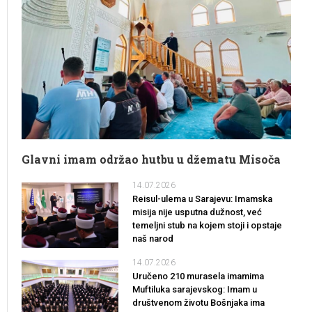
Glavni imam održao hutbu u džematu Misoča
14.07.2026
Reisul-ulema u Sarajevu: Imamska
misija nije usputna dužnost, već
temeljni stub na kojem stoji i opstaje
naš narod
14.07.2026
Uručeno 210 murasela imamima
Muftiluka sarajevskog: Imam u
društvenom životu Bošnjaka ima