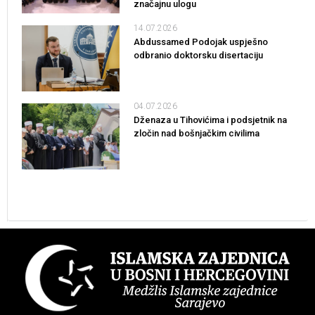
značajnu ulogu
14.07.2026
Abdussamed Podojak uspješno
odbranio doktorsku disertaciju
04.07.2026
Dženaza u Tihovićima i podsjetnik na
zločin nad bošnjačkim civilima