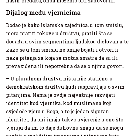
naših predaka, onda možemo biti zadovoljni.
Dijalog među vjernicima
Dodao je kako Islamska zajednica, u tom smislu,
mora pratiti tokove u društvu, pratiti šta se
događa u svim segmentima ljudskog djelovanja te
kako se u tom smislu ne smije bojati i otvoriti
neka pitanja za koja se možda smatra da su ili
prevaziđena ili nepotrebna da se o njima govori.
– U pluralnom društvu ništa nije statično, u
demokratskom društvu ljudi raspravljaju o svim
pitanjima. Nama je ovdje najvažnije razvijati
identitet kod vjernika, kod muslimana koji
svjedoče vjeru u Boga, a to je jedan siguran
identitet, da oni imaju takvo uvjerenje u ono što
vjeruju da im to daje duhovnu snagu da se mogu
suočiti s različitim izazovima i pitanjima koja