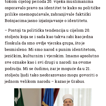
tokom cijelog perioda 20. vijeka muslimanima
osporavalo pravo na identitet te kako su političke
prilike onemogućavale, zabranjivale faktički
Bošnjacima jasno izjašnjavanje o identitetu.
– Postoji ta politička tendencija u cijelom 20.
stoljeću koja se i sada kao takva rabi kao jedna
floskula da smo ovdje vjerska grupa, što je
besmisleno. Mi smo narod s punim identitetom,
jezičkim, kulturnim i vjerskim. Imamo apsolutno
sve oznake kao i svi drugi u narodi na ovome
području. Mi se čudimo, zar je moguće da u 21.
stoljeću ljudi tako neobrazovano mogu govoriti o
jednom velikom narodu – kazao je Grabus.