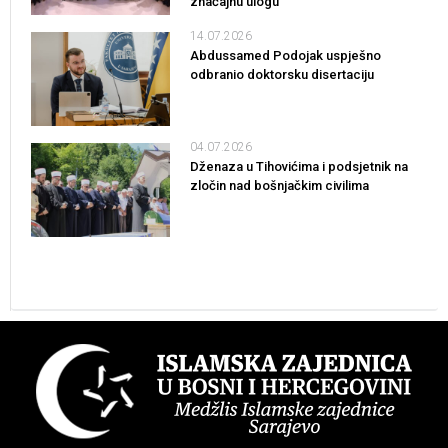
značajnu ulogu
14.07.2026
Abdussamed Podojak uspješno
odbranio doktorsku disertaciju
04.07.2026
Dženaza u Tihovićima i podsjetnik na
zločin nad bošnjačkim civilima