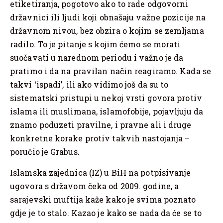
etiketiranja, pogotovo ako to rade odgovorni
državnici ili ljudi koji obnašaju važne pozicije na
državnom nivou, bez obzira o kojim se zemljama
radilo. To je pitanje s kojim ćemo se morati
suočavati u narednom periodu i važno je da
pratimo i da na pravilan način reagiramo. Kada se
takvi ‘ispadi’, ili ako vidimo još da su to
sistematski pristupi u nekoj vrsti govora protiv
islama ili muslimana, islamofobije, pojavljuju da
znamo poduzeti pravilne, i pravne ali i druge
konkretne korake protiv takvih nastojanja –
poručio je Grabus.
Islamska zajednica (IZ) u BiH na potpisivanje
ugovora s državom čeka od 2009. godine, a
sarajevski muftija kaže kako je svima poznato
gdje je to stalo. Kazao je kako se nada da će se to