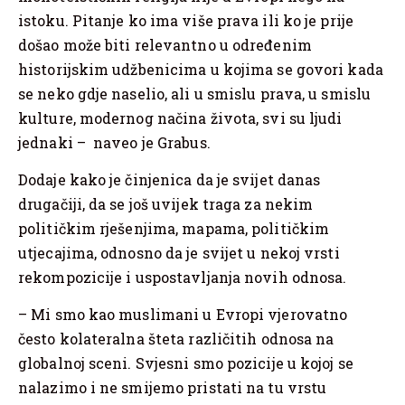
istoku. Pitanje ko ima više prava ili ko je prije
došao može biti relevantno u određenim
historijskim udžbenicima u kojima se govori kada
se neko gdje naselio, ali u smislu prava, u smislu
kulture, modernog načina života, svi su ljudi
jednaki – naveo je Grabus.
Dodaje kako je činjenica da je svijet danas
drugačiji, da se još uvijek traga za nekim
političkim rješenjima, mapama, političkim
utjecajima, odnosno da je svijet u nekoj vrsti
rekompozicije i uspostavljanja novih odnosa.
– Mi smo kao muslimani u Evropi vjerovatno
često kolateralna šteta različitih odnosa na
globalnoj sceni. Svjesni smo pozicije u kojoj se
nalazimo i ne smijemo pristati na tu vrstu