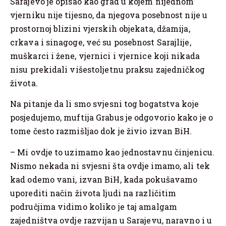
Sarajevo je opisao kao grad u kojem nijednom
vjerniku nije tijesno, da njegova posebnost nije u
prostornoj blizini vjerskih objekata, džamija,
crkava i sinagoge, već su posebnost Sarajlije,
muškarci i žene, vjernici i vjernice koji nikada
nisu prekidali višestoljetnu praksu zajedničkog
života.
Na pitanje da li smo svjesni tog bogatstva koje
posjedujemo, muftija Grabus je odgovorio kako je o
tome često razmišljao dok je živio izvan BiH.
– Mi ovdje to uzimamo kao jednostavnu činjenicu.
Nismo nekada ni svjesni šta ovdje imamo, ali tek
kad odemo vani, izvan BiH, kada pokušavamo
uporediti način života ljudi na različitim
područjima vidimo koliko je taj amalgam
zajedništva ovdje razvijan u Sarajevu, naravno i u