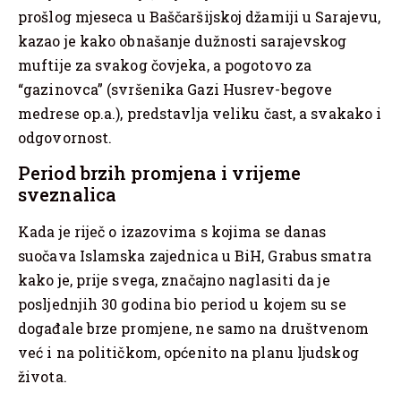
prošlog mjeseca u Baščaršijskoj džamiji u Sarajevu,
kazao je kako obnašanje dužnosti sarajevskog
muftije za svakog čovjeka, a pogotovo za
“gazinovca” (svršenika Gazi Husrev-begove
medrese op.a.), predstavlja veliku čast, a svakako i
odgovornost.
Period brzih promjena i vrijeme
sveznalica
Kada je riječ o izazovima s kojima se danas
suočava Islamska zajednica u BiH, Grabus smatra
kako je, prije svega, značajno naglasiti da je
posljednjih 30 godina bio period u kojem su se
događale brze promjene, ne samo na društvenom
već i na političkom, općenito na planu ljudskog
života.