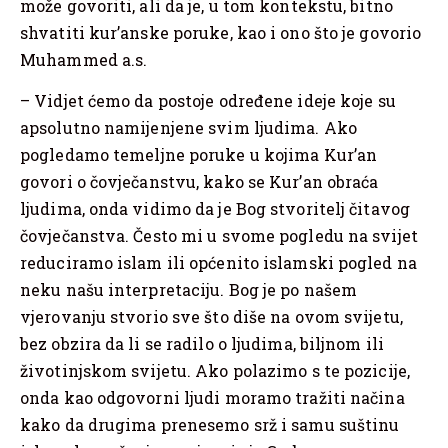
može govoriti, ali da je, u tom kontekstu, bitno
shvatiti kur’anske poruke, kao i ono što je govorio
Muhammed a.s.
– Vidjet ćemo da postoje određene ideje koje su
apsolutno namijenjene svim ljudima. Ako
pogledamo temeljne poruke u kojima Kur’an
govori o čovječanstvu, kako se Kur’an obraća
ljudima, onda vidimo da je Bog stvoritelj čitavog
čovječanstva. Često mi u svome pogledu na svijet
reduciramo islam ili općenito islamski pogled na
neku našu interpretaciju. Bog je po našem
vjerovanju stvorio sve što diše na ovom svijetu,
bez obzira da li se radilo o ljudima, biljnom ili
životinjskom svijetu. Ako polazimo s te pozicije,
onda kao odgovorni ljudi moramo tražiti načina
kako da drugima prenesemo srž i samu suštinu