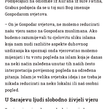
Podsjećajući na odlomke iz Kur’ana iz sure Fatiha,
Grabus podsjeća da se u toj suri Bog imenuje
Gospodarom svjetova.
– On je Gospodar svjetova, ne možemo reducirati
našu vjeru samo na Gospodara muslimana. Ako
budemo razumijevali tu cjelovitu sliku islama
koja nam nudi različite aspekte duhovnog
uzdizanja ka spoznaji onda vjerovatno možemo
mijenjati i tu vrstu pogleda na islam koja je danas
na neki način zaleđena unutar tih naših često
interpretacija povijesnog pogleda na određena
pitanja. Islam je velika svjetska ideja i ne treba je
nikada reducirati na neko lokalni ili naš osobni
pogled.
U Sarajevu ljudi slobodno živjeli vjeru