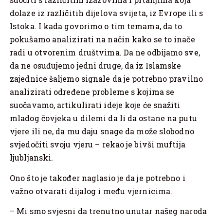
dolaze iz različitih dijelova svijeta, iz Evrope ili s
Istoka. I kada govorimo o tim temama, da to
pokušamo analizirati na način kako se to inače
radi u otvorenim društvima. Da ne odbijamo sve,
da ne osuđujemo jedni druge, da iz Islamske
zajednice šaljemo signale da je potrebno pravilno
analizirati određene probleme s kojima se
suočavamo, artikulirati ideje koje će snažiti
mladog čovjeka u dilemi da li da ostane na putu
vjere ili ne, da mu daju snage da može slobodno
svjedočiti svoju vjeru – rekao je bivši muftija
ljubljanski.
Ono što je također naglasio je da je potrebno i
važno otvarati dijalog i među vjernicima.
– Mi smo svjesni da trenutno unutar našeg naroda