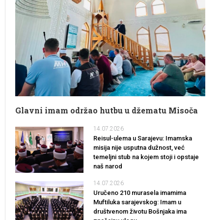
Glavni imam održao hutbu u džematu Misoča
14.07.2026
Reisul-ulema u Sarajevu: Imamska
misija nije usputna dužnost, već
temeljni stub na kojem stoji i opstaje
naš narod
14.07.2026
Uručeno 210 murasela imamima
Muftiluka sarajevskog: Imam u
društvenom životu Bošnjaka ima