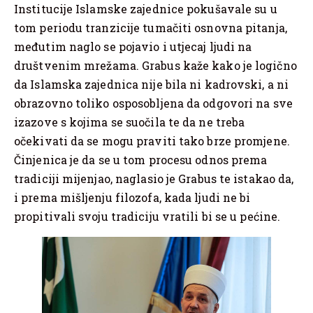
Institucije Islamske zajednice pokušavale su u
tom periodu tranzicije tumačiti osnovna pitanja,
međutim naglo se pojavio i utjecaj ljudi na
društvenim mrežama. Grabus kaže kako je logično
da Islamska zajednica nije bila ni kadrovski, a ni
obrazovno toliko osposobljena da odgovori na sve
izazove s kojima se suočila te da ne treba
očekivati da se mogu praviti tako brze promjene.
Činjenica je da se u tom procesu odnos prema
tradiciji mijenjao, naglasio je Grabus te istakao da,
i prema mišljenju filozofa, kada ljudi ne bi
propitivali svoju tradiciju vratili bi se u pećine.