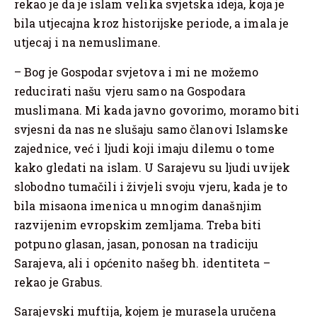
rekao je da je islam velika svjetska ideja, koja je
bila utjecajna kroz historijske periode, a imala je
utjecaj i na nemuslimane.
– Bog je Gospodar svjetova i mi ne možemo
reducirati našu vjeru samo na Gospodara
muslimana. Mi kada javno govorimo, moramo biti
svjesni da nas ne slušaju samo članovi Islamske
zajednice, već i ljudi koji imaju dilemu o tome
kako gledati na islam. U Sarajevu su ljudi uvijek
slobodno tumačili i živjeli svoju vjeru, kada je to
bila misaona imenica u mnogim današnjim
razvijenim evropskim zemljama. Treba biti
potpuno glasan, jasan, ponosan na tradiciju
Sarajeva, ali i općenito našeg bh. identiteta –
rekao je Grabus.
Sarajevski muftija, kojem je murasela uručena