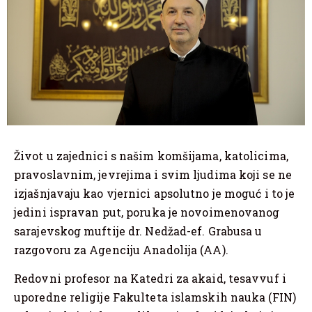
Život u zajednici s našim komšijama, katolicima,
pravoslavnim, jevrejima i svim ljudima koji se ne
izjašnjavaju kao vjernici apsolutno je moguć i to je
jedini ispravan put, poruka je novoimenovanog
sarajevskog muftije dr. Nedžad-ef. Grabusa u
razgovoru za Agenciju Anadolija (AA).
Redovni profesor na Katedri za akaid, tesavvuf i
uporedne religije Fakulteta islamskih nauka (FIN)