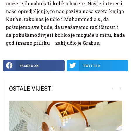
možete ih nabrojati koliko hoćete. Naš je interes i
naše opredjeljenje, to nas poziva naša sveta knjiga
Kur’an, tako nas je učio i Muhammed a.s., da
poštujemo sve ljude, da uvažavamo različitosti i
da pokušamo živjeti koliko je moguće u miru, kada
god imamo priliku – zaključio je Grabus.
FACEBOOK
TWITTER
OSTALE VIJESTI