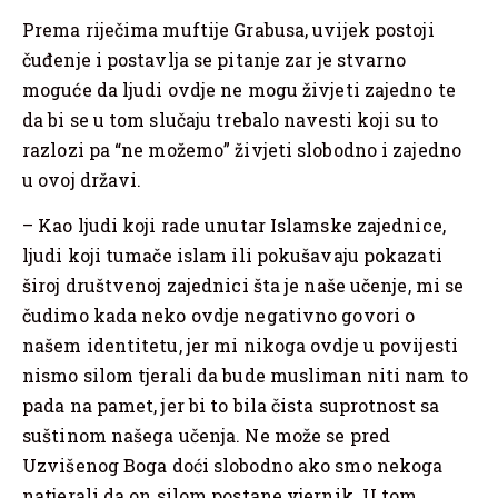
Prema riječima muftije Grabusa, uvijek postoji
čuđenje i postavlja se pitanje zar je stvarno
moguće da ljudi ovdje ne mogu živjeti zajedno te
da bi se u tom slučaju trebalo navesti koji su to
razlozi pa “ne možemo” živjeti slobodno i zajedno
u ovoj državi.
– Kao ljudi koji rade unutar Islamske zajednice,
ljudi koji tumače islam ili pokušavaju pokazati
široj društvenoj zajednici šta je naše učenje, mi se
čudimo kada neko ovdje negativno govori o
našem identitetu, jer mi nikoga ovdje u povijesti
nismo silom tjerali da bude musliman niti nam to
pada na pamet, jer bi to bila čista suprotnost sa
suštinom našega učenja. Ne može se pred
Uzvišenog Boga doći slobodno ako smo nekoga
natjerali da on silom postane vjernik. U tom