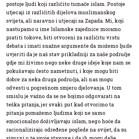
postoje ljudi koji različito tumače islam. Postoje
utjecaji iz različitih dijelova muslimanskog
svijeta, ali naravno i utjecaji sa Zapada. Mi, koji
nastupamo u ime Islamske zajednice moramo
pratiti tokove, biti otvoreni za različitu vrstu
debata i imati snažne argumente da možemo ljude
uvjeriti da je naš stav prikladniji za naše područje
gdje mi živimo nego neke druge ideje koje nam se
pokušavaju često nametnuti, i koje mogu biti
dobre za neka druga područja, ali nas mogu
odvesti u pogrešnom smjeru djelovanja. U tom
smislu je važno da se ne bojimo odgovarati na
teška pitanja, jer svaki put kad otvorimo ta
pitanja pomažemo ljudima koji ne samo
emocionalno doživljavaju islam, nego hoće da
racionaliziraju određene poglede na svijet, da su
sigurni u te svoje stavove i da ih mogu dalje