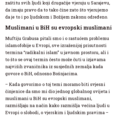
zaštitu svih ljudi koji drugačije vjeruju u Sarajevu,
da imaju pravo da to tako čine zato što vjerujemo
da je to i po ljudskom i Božijem zakonu određeno.
Muslimani u BiH su evropski muslimani
Muftiju Grabusa pitali smo i o rastućem problemu
islamofobije u Evropi, sve izraženijoj prisutnosti
termina “radikalni islam” u javnom prostoru, ali i
to što se ovaj termin često može čuti u izjavama
najviših zvaničnika iz susjednih zemalja kada
govore o BiH, odnosno Bošnjacima.
– Kada govorimo o toj temi moramo biti svjesni
činjenice da smo mi dio jednog globalnog svijeta i
muslimani u BiH su evropski muslimani,
razmišljaju na način kako razmišlja većina ljudi u
Evropi o slobodi, o vjerskim i ljudskim pravima –