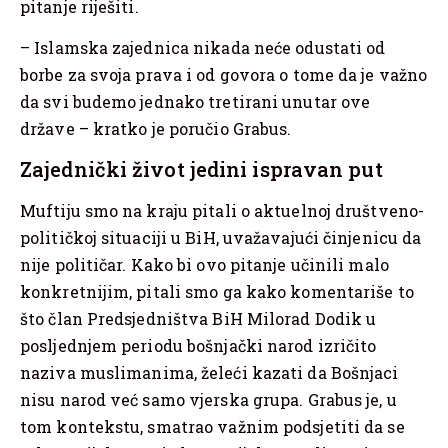
pitanje riješiti.
– Islamska zajednica nikada neće odustati od
borbe za svoja prava i od govora o tome da je važno
da svi budemo jednako tretirani unutar ove
države – kratko je poručio Grabus.
Zajednički život jedini ispravan put
Muftiju smo na kraju pitali o aktuelnoj društveno-
političkoj situaciji u BiH, uvažavajući činjenicu da
nije političar. Kako bi ovo pitanje učinili malo
konkretnijim, pitali smo ga kako komentariše to
što član Predsjedništva BiH Milorad Dodik u
posljednjem periodu bošnjački narod izričito
naziva muslimanima, želeći kazati da Bošnjaci
nisu narod već samo vjerska grupa. Grabus je, u
tom kontekstu, smatrao važnim podsjetiti da se