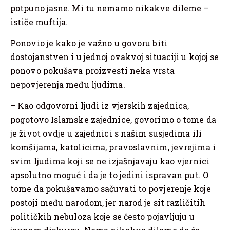
potpuno jasne. Mi tu nemamo nikakve dileme –
ističe muftija.
Ponovio je kako je važno u govoru biti
dostojanstven i u jednoj ovakvoj situaciji u kojoj se
ponovo pokušava proizvesti neka vrsta
nepovjerenja među ljudima.
– Kao odgovorni ljudi iz vjerskih zajednica,
pogotovo Islamske zajednice, govorimo o tome da
je život ovdje u zajednici s našim susjedima ili
komšijama, katolicima, pravoslavnim, jevrejima i
svim ljudima koji se ne izjašnjavaju kao vjernici
apsolutno moguć i da je to jedini ispravan put. O
tome da pokušavamo sačuvati to povjerenje koje
postoji među narodom, jer narod je sit različitih
političkih nebuloza koje se često pojavljuju u