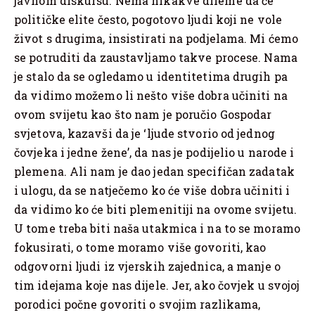
javnom diskursu. Nema nikakve dileme da će
političke elite često, pogotovo ljudi koji ne vole
život s drugima, insistirati na podjelama. Mi ćemo
se potruditi da zaustavljamo takve procese. Nama
je stalo da se ogledamo u identitetima drugih pa
da vidimo možemo li nešto više dobra učiniti na
ovom svijetu kao što nam je poručio Gospodar
svjetova, kazavši da je ‘ljude stvorio od jednog
čovjeka i jedne žene’, da nas je podijelio u narode i
plemena. Ali nam je dao jedan specifičan zadatak
i ulogu, da se natječemo ko će više dobra učiniti i
da vidimo ko će biti plemenitiji na ovome svijetu.
U tome treba biti naša utakmica i na to se moramo
fokusirati, o tome moramo više govoriti, kao
odgovorni ljudi iz vjerskih zajednica, a manje o
tim idejama koje nas dijele. Jer, ako čovjek u svojoj
porodici počne govoriti o svojim razlikama,