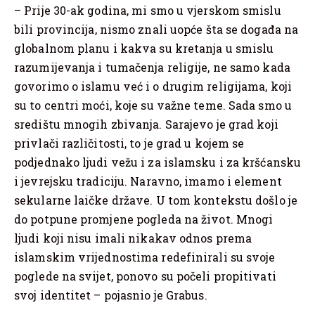
– Prije 30-ak godina, mi smo u vjerskom smislu
bili provincija, nismo znali uopće šta se događa na
globalnom planu i kakva su kretanja u smislu
razumijevanja i tumačenja religije, ne samo kada
govorimo o islamu već i o drugim religijama, koji
su to centri moći, koje su važne teme. Sada smo u
središtu mnogih zbivanja. Sarajevo je grad koji
privlači različitosti, to je grad u kojem se
podjednako ljudi vežu i za islamsku i za kršćansku
i jevrejsku tradiciju. Naravno, imamo i element
sekularne laičke države. U tom kontekstu došlo je
do potpune promjene pogleda na život. Mnogi
ljudi koji nisu imali nikakav odnos prema
islamskim vrijednostima redefinirali su svoje
poglede na svijet, ponovo su počeli propitivati
svoj identitet – pojasnio je Grabus.