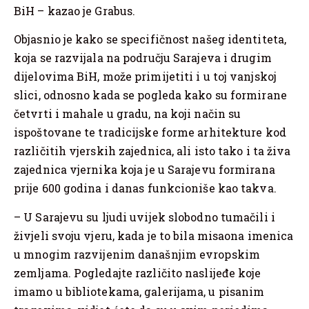
BiH – kazao je Grabus.
Objasnio je kako se specifičnost našeg identiteta,
koja se razvijala na području Sarajeva i drugim
dijelovima BiH, može primijetiti i u toj vanjskoj
slici, odnosno kada se pogleda kako su formirane
četvrti i mahale u gradu, na koji način su
ispoštovane te tradicijske forme arhitekture kod
različitih vjerskih zajednica, ali isto tako i ta živa
zajednica vjernika koja je u Sarajevu formirana
prije 600 godina i danas funkcioniše kao takva.
– U Sarajevu su ljudi uvijek slobodno tumačili i
živjeli svoju vjeru, kada je to bila misaona imenica
u mnogim razvijenim današnjim evropskim
zemljama. Pogledajte različito naslijeđe koje
imamo u bibliotekama, galerijama, u pisanim