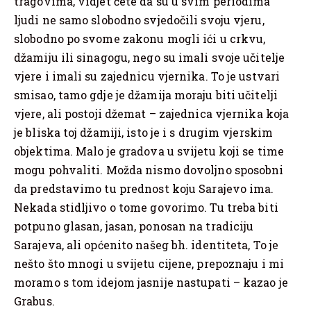
tragovima, vidjet ćete da su u svim periodima
ljudi ne samo slobodno svjedočili svoju vjeru,
slobodno po svome zakonu mogli ići u crkvu,
džamiju ili sinagogu, nego su imali svoje učitelje
vjere i imali su zajednicu vjernika. To je ustvari
smisao, tamo gdje je džamija moraju biti učitelji
vjere, ali postoji džemat – zajednica vjernika koja
je bliska toj džamiji, isto je i s drugim vjerskim
objektima. Malo je gradova u svijetu koji se time
mogu pohvaliti. Možda nismo dovoljno sposobni
da predstavimo tu prednost koju Sarajevo ima.
Nekada stidljivo o tome govorimo. Tu treba biti
potpuno glasan, jasan, ponosan na tradiciju
Sarajeva, ali općenito našeg bh. identiteta, To je
nešto što mnogi u svijetu cijene, prepoznaju i mi
moramo s tom idejom jasnije nastupati – kazao je
Grabus.