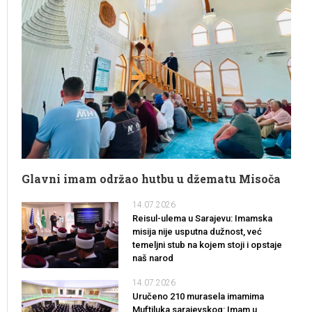
Glavni imam održao hutbu u džematu Misoča
14.07.2026
Reisul-ulema u Sarajevu: Imamska
misija nije usputna dužnost, već
temeljni stub na kojem stoji i opstaje
naš narod
14.07.2026
Uručeno 210 murasela imamima
Muftiluka sarajevskog: Imam u