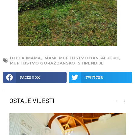
DJECA IMAMA
,
IMAMI
,
MUFTIJSTVO BANJALUČKO
,
MUFTIJSTVO GORAŽDANSKO
,
STIPENDIJE
FACEBOOK
TWITTER
OSTALE VIJESTI