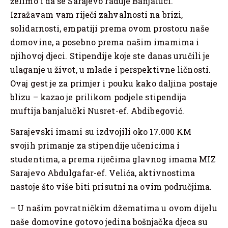
želimo i da se Sarajevo raduje Banjaluci.
Izražavam vam riječi zahvalnosti na brizi,
solidarnosti, empatiji prema ovom prostoru naše
domovine, a posebno prema našim imamima i
njihovoj djeci. Stipendije koje ste danas uručili je
ulaganje u život, u mlade i perspektivne ličnosti.
Ovaj gest je za primjer i pouku kako daljina postaje
blizu – kazao je prilikom podjele stipendija
muftija banjalučki Nusret-ef. Abdibegović.
Sarajevski imami su izdvojili oko 17.000 KM
svojih primanje za stipendije učenicima i
studentima, a prema riječima glavnog imama MIZ
Sarajevo Abdulgafar-ef. Velića, aktivnostima
nastoje što više biti prisutni na ovim područjima.
– U našim povratničkim džematima u ovom dijelu
naše domovine gotovo jedina bošnjačka djeca su