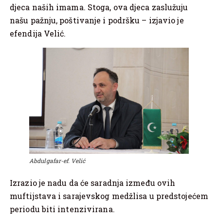
djeca naših imama. Stoga, ova djeca zaslužuju
našu pažnju, poštivanje i podršku – izjavio je
efendija Velić.
Abdulgafar-ef. Velić
Izrazio je nadu da će saradnja između ovih
muftijstava i sarajevskog medžlisa u predstojećem
periodu biti intenzivirana.