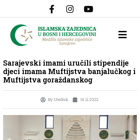
Sarajevski imami uručili stipendije
djeci imama Muftijstva banjalučkog i
Muftijstva goraždanskog
By
Urednik
16.11.2022.