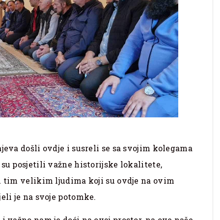
jeva došli ovdje i susreli se sa svojim kolegama
su posjetili važne historijske lokalitete,
u tim velikim ljudima koji su ovdje na ovim
eli je na svoje potomke.
i važno nam je doći na ovaj prostor, na ove naše