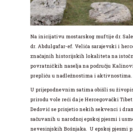
Na inicijativu mostarskog muftije dr. Sa
dr. Abdulgafar-ef. Velića sarajevski i he
značajnih historijskih lokaliteta na isto
povratničkih naselja na području Kalinov
prepliću u nadležnostima i aktivnostima.
U prijepodnevnim satima obišli su živopis
prirodu vole reći da je Hercegovački Tibe
Dedović se prisjetio nekih sekvenci i dra
sačuvanih u narodnoj epskoj pjesmi i us
nevesinjskih Bošnjaka. U epskoj pjesmi 