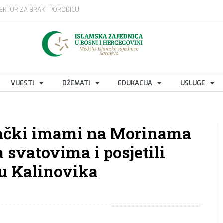
EKTOR ZA BRAK I PORODICU
VIJESTI
DŽEMATI
EDUKACIJA
USLUGE
vački imami na Morinama
a svatovima i posjetili
u Kalinovika