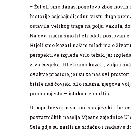
– Željeli smo danas, pogotovo zbog novih g
historije osjećajući jednu vrstu duga prema
ostavila velikog traga na polju vakufa, d
Na ovaj način smo htjeli odati poštovanje i
Htjeli smo kazati našim mladima o životu
perspektive izgleda vrlo težak, jer izgle
živa čovjeka. Htjeli smo kazati, valja i n
ovakve prostore, jer su za nas svi prostori
bitiše naš čovjek, bilo islama, njegova vol
prema mjestu – istakao je muftija.
U popodnevnim satima sarajevski i herce
povratničkih naselja Mjesne zajednice Ulo
Sela gdje su naišli na srdačno i nadasve 