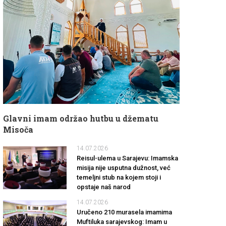
Glavni imam održao hutbu u džematu
Misoča
14.07.2026
Reisul-ulema u Sarajevu: Imamska
misija nije usputna dužnost, već
temeljni stub na kojem stoji i
opstaje naš narod
14.07.2026
Uručeno 210 murasela imamima
Muftiluka sarajevskog: Imam u