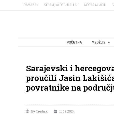
RAMAZAN
SELAM, YA RESULALLAH
MREŽA MLADIH
S
POČETNA
MEDŽLIS
Sarajevski i hercego
proučili Jasin Lakišić
povratnike na područj
By
Urednik
11.09.2024.