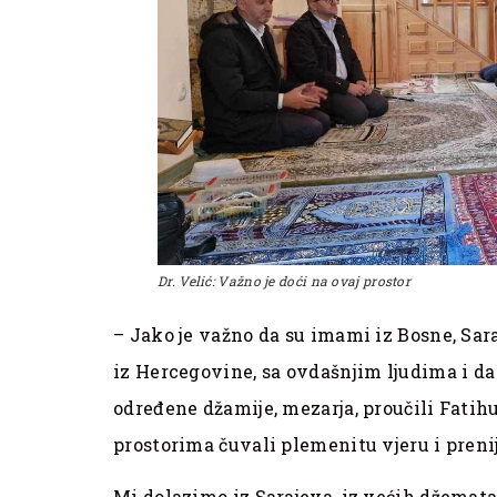
Dr. Velić: Važno je doći na ovaj prostor
– Jako je važno da su imami iz Bosne, Sara
iz Hercegovine, sa ovdašnjim ljudima i da 
određene džamije, mezarja, proučili Fatih
prostorima čuvali plemenitu vjeru i prenij
Mi dolazimo iz Sarajeva, iz većih džemata 