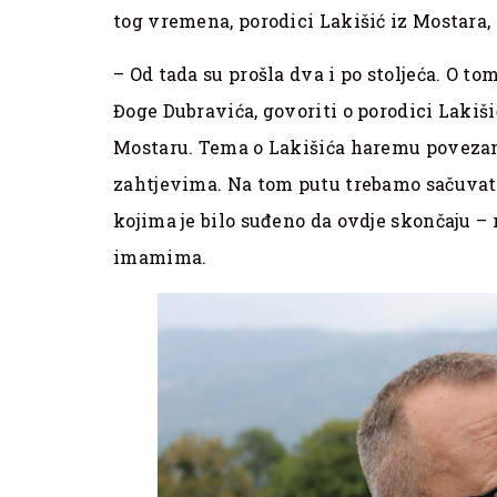
tog vremena, porodici Lakišić iz Mostara, 
– Od tada su prošla dva i po stoljeća. O t
Đoge Dubravića, govoriti o porodici Lakiš
Mostaru. Tema o Lakišića haremu povezan
zahtjevima. Na tom putu trebamo sačuvati
kojima je bilo suđeno da ovdje skončaju – 
imamima.