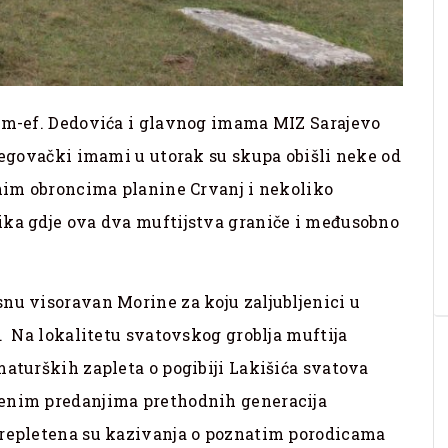
lem-ef. Dedovića i glavnog imama MIZ Sarajevo
rcegovački imami u utorak su skupa obišli neke od
čnim obroncima planine Crvanj i nekoliko
ika gdje ova dva muftijstva graniče i međusobno
nu visoravan Morine za koju zaljubljenici u
t. Na lokalitetu svatovskog groblja muftija
maturških zapleta o pogibiji Lakišića svatova
menim predanjima prethodnih generacija
prepletena su kazivanja o poznatim porodicama