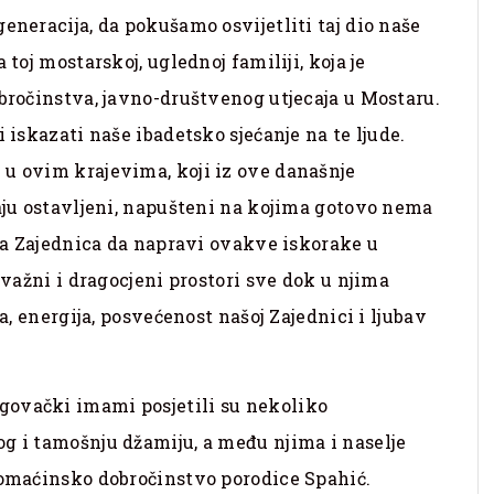
eneracija, da pokušamo osvijetliti taj dio naše
 toj mostarskoj, uglednoj familiji, koja je
obročinstva, javno-društvenog utjecaja u Mostaru.
 iskazati naše ibadetsko sjećanje na te ljude.
 u ovim krajevima, koji iz ove današnje
daju ostavljeni, napušteni na kojima gotovo nema
aša Zajednica da napravi ovakve iskorake u
 važni i dragocjeni prostori sve dok u njima
ja, energija, posvećenost našoj Zajednici i ljubav
govački imami posjetili su nekoliko
g i tamošnju džamiju, a među njima i naselje
domaćinsko dobročinstvo porodice Spahić.