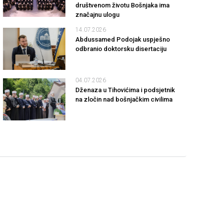
društvenom životu Bošnjaka ima
značajnu ulogu
14.07.2026
Abdussamed Podojak uspješno
odbranio doktorsku disertaciju
04.07.2026
Dženaza u Tihovićima i podsjetnik
na zločin nad bošnjačkim civilima