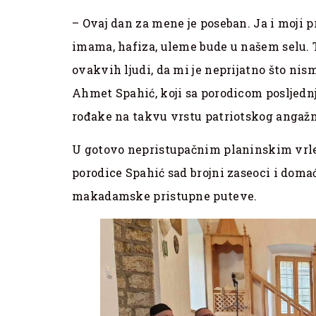
– Ovaj dan za mene je poseban. Ja i moji p
imama, hafiza, uleme bude u našem selu.
ovakvih ljudi, da mi je neprijatno što nis
Ahmet Spahić, koji sa porodicom posljednj
rođake na takvu vrstu patriotskog angažm
U gotovo nepristupačnim planinskim vrlet
porodice Spahić sad brojni zaseoci i domać
makadamske pristupne puteve.