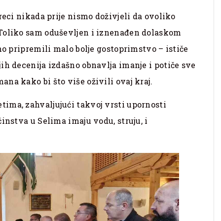
reci nikada prije nismo doživjeli da ovoliko
 Toliko sam oduševljen i iznenađen dolaskom
mo pripremili malo bolje gostoprimstvo – ističe
ih decenija izdašno obnavlja imanje i potiče sve
ana kako bi što više oživili ovaj kraj.
ima, zahvaljujući takvoj vrsti upornosti
instva u Selima imaju vodu, struju, i