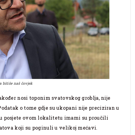
a bitiše naš čovjek
 također nosi toponim svatovskog groblja, nije
Podatak o tome gdje su ukopani nije preciziran u
u posjete ovom lokalitetu imami su proučili
vatova koji su poginuli u velikoj mećavi.