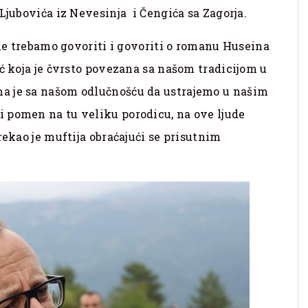
Ljubovića iz Nevesinja i Čengića sa Zagorja.
ome trebamo govoriti i govoriti o romanu Huseina
ić koja je čvrsto povezana sa našom tradicijom u
a je sa našom odlučnošću da ustrajemo u našim
 pomen na tu veliku porodicu, na ove ljude
rekao je muftija obraćajući se prisutnim