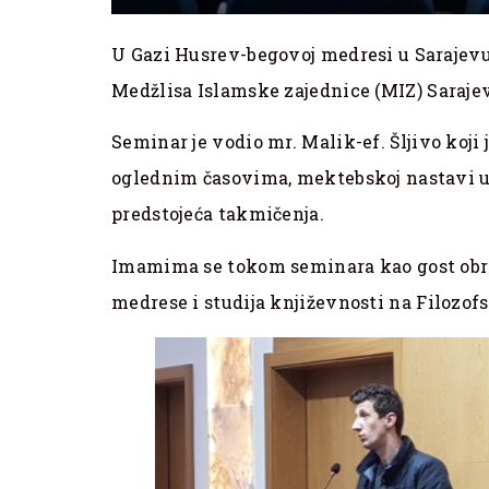
U Gazi Husrev-begovoj medresi u Sarajevu
Medžlisa Islamske zajednice (MIZ) Saraje
Seminar je vodio mr. Malik-ef. Šljivo koj
oglednim časovima, mektebskoj nastavi u
predstojeća takmičenja.
Imamima se tokom seminara kao gost obr
medrese i studija književnosti na Filozof