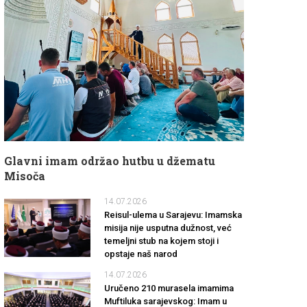
Glavni imam održao hutbu u džematu
Misoča
14.07.2026
Reisul-ulema u Sarajevu: Imamska
misija nije usputna dužnost, već
temeljni stub na kojem stoji i
opstaje naš narod
14.07.2026
Uručeno 210 murasela imamima
Muftiluka sarajevskog: Imam u