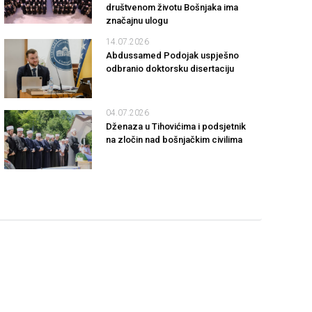
društvenom životu Bošnjaka ima
značajnu ulogu
14.07.2026
Abdussamed Podojak uspješno
odbranio doktorsku disertaciju
04.07.2026
Dženaza u Tihovićima i podsjetnik
na zločin nad bošnjačkim civilima