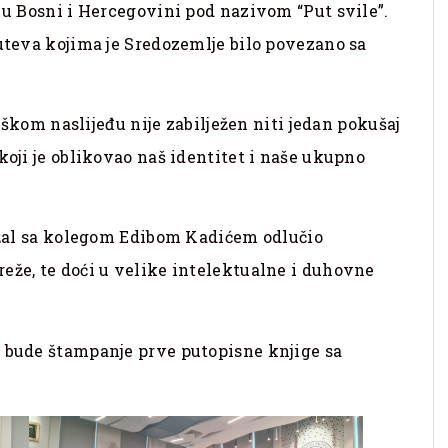
a u Bosni i Hercegovini pod nazivom “Put svile”.
puteva kojima je Sredozemlje bilo povezano sa
m naslijeđu nije zabilježen niti jedan pokušaj
koji je oblikovao naš identitet i naše ukupno
idžal sa kolegom Edibom Kadićem odlučio
eže, te doći u velike intelektualne i duhovne
a bude štampanje prve putopisne knjige sa