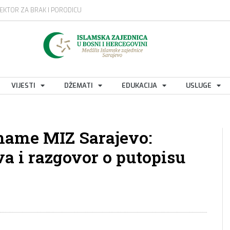
EKTOR ZA BRAK I PORODICU
VIJESTI
DŽEMATI
EDUKACIJA
USLUGE
mame MIZ Sarajevo:
a i razgovor o putopisu