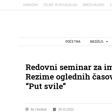
RAMAZAN
SELAM, YA RESULALLAH
MREŽA MLADIH
S
POČETNA
MEDŽLIS
Redovni seminar za i
Rezime oglednih časov
“Put svile”
By
Urednik
29.01.2022.