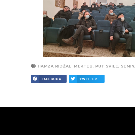
HAMZA RIDŽAL
,
MEKTEB
,
PUT SVILE
,
SEMI
FACEBOOK
TWITTER