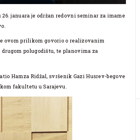
 26. januara je održan redovni seminar za imame
vo.
i je ovom prilikom govorio o realizovanim
 drugom polugodištu, te planovima za
atio Hamza Ridžal, svršenik Gazi Husrev-begove
skom fakultetu u Sarajevu.