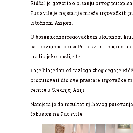
Ridžal je govorio o pisanju prvog putopis
Put svile je najstarija mreža trgovačkih 
istočnom Azijom.
U bosanskohercegovačkom ukupnom knjiško
bar površnog opisa Puta svile i načina na 
tradicijsko naslijeđe.
To je bio jedan od razloga zbog čega je R
proputovati dio ove prastare trgovačke mr
centre u Srednjoj Aziji.
Namjera je da rezultat njihovog putovanj
fokusom na Put svile.