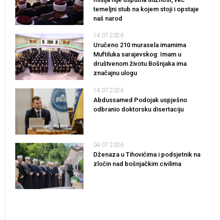
temeljni stub na kojem stoji i opstaje
naš narod
14.07.2026
Uručeno 210 murasela imamima
Muftiluka sarajevskog: Imam u
društvenom životu Bošnjaka ima
značajnu ulogu
14.07.2026
Abdussamed Podojak uspješno
odbranio doktorsku disertaciju
04.07.2026
Dženaza u Tihovićima i podsjetnik na
zločin nad bošnjačkim civilima