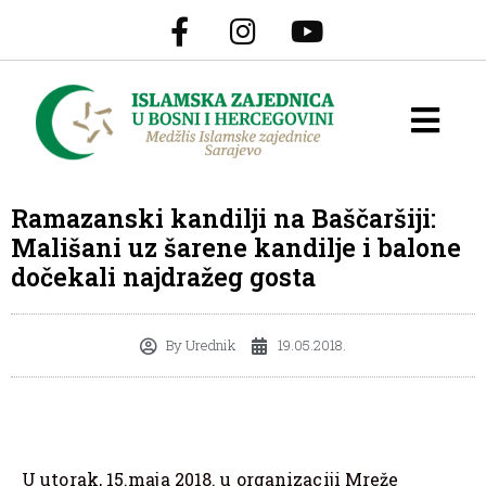
Ramazanski kandilji na Baščaršiji:
Mališani uz šarene kandilje i balone
dočekali najdražeg gosta
By
Urednik
19.05.2018.
U utorak, 15.maja 2018. u organizaciji Mreže