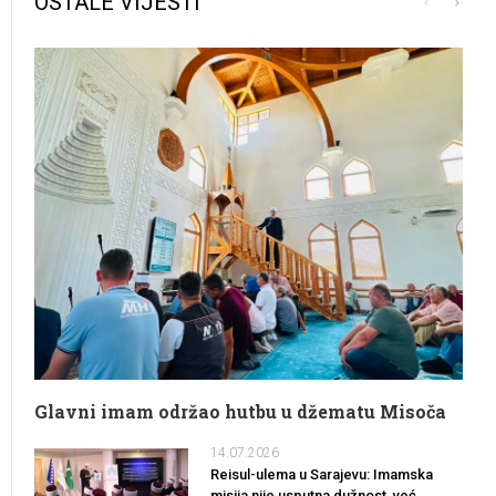
OSTALE VIJESTI
Glavni imam održao hutbu u džematu Misoča
14.07.2026
Reisul-ulema u Sarajevu: Imamska
misija nije usputna dužnost, već