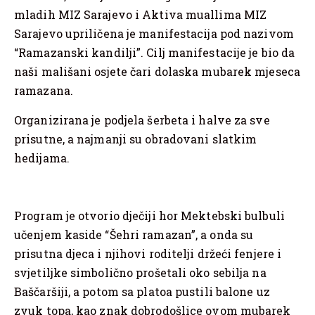
mladih MIZ Sarajevo i Aktiva muallima MIZ
Sarajevo upriličena je manifestacija pod nazivom
“Ramazanski kandilji”. Cilj manifestacije je bio da
naši mališani osjete čari dolaska mubarek mjeseca
ramazana.
Organizirana je podjela šerbeta i halve za sve
prisutne, a najmanji su obradovani slatkim
hedijama.
Program je otvorio dječiji hor Mektebski bulbuli
učenjem kaside “Šehri ramazan”, a onda su
prisutna djeca i njihovi roditelji držeći fenjere i
svjetiljke simbolično prošetali oko sebilja na
Baščaršiji, a potom sa platoa pustili balone uz
zvuk topa, kao znak dobrodošlice ovom mubarek