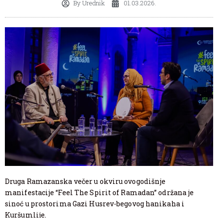
By
Urednik
01.03.2026.
Druga Ramazanska večer u okviru ovogodišnje
manifestacije “Feel The Spirit of Ramadan” održana je
sinoć u prostorima Gazi Husrev-begovog hanikaha i
Kuršumlije.