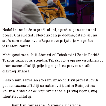
Nadali su se da će to proći, ali nije prošlo, pa su onda oni
prošli. Oni su otišli. Nekoliko ih je, doduše, ostalo, ali na
sreću sam našao, hvala Bogu, nove prijatelje – ispričao
je Dieter Stanfel.
Među gostima su bili Ahmed-ef. Tabaković i Zanin Berbić.
Tokom razgovora, efendija Tabaković je opisao vjerski život
i ramazane u Italiji, gdje je pet godina proveo u službi
glavnog imama.
– Jako sam zahvalan što sam imao priliku provesti ovih
pet ramazana u Italiji sa našim vrijednim Bošnjacima
kojima je stalo da očuvaju svoju tradiciju, svoju vjeru, svoj
identitet u Italiji.
Pamtim ramazane u Sarajevu iz perioda