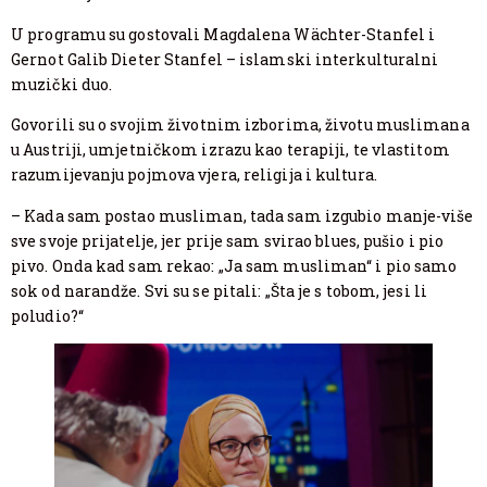
U programu su gostovali Magdalena Wächter-Stanfel i
Gernot Galib Dieter Stanfel – islamski interkulturalni
muzički duo.
Govorili su o svojim životnim izborima, životu muslimana
u Austriji, umjetničkom izrazu kao terapiji, te vlastitom
razumijevanju pojmova vjera, religija i kultura.
– Kada sam postao musliman, tada sam izgubio manje-više
sve svoje prijatelje, jer prije sam svirao blues, pušio i pio
pivo. Onda kad sam rekao: „Ja sam musliman“ i pio samo
sok od narandže. Svi su se pitali: „Šta je s tobom, jesi li
poludio?“