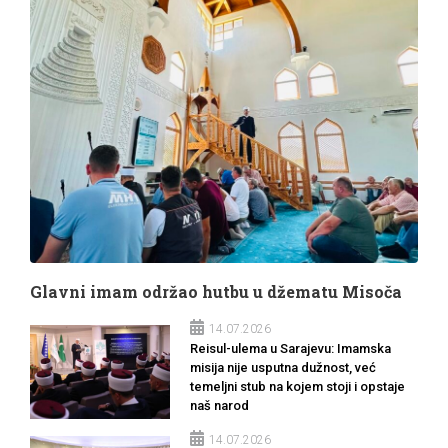
Glavni imam održao hutbu u džematu Misoča
14.07.2026
Reisul-ulema u Sarajevu: Imamska
misija nije usputna dužnost, već
temeljni stub na kojem stoji i opstaje
naš narod
14.07.2026