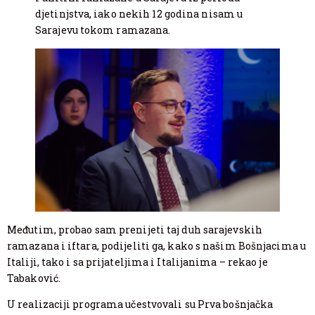
djetinjstva, iako nekih 12 godina nisam u
Sarajevu tokom ramazana.
Međutim, probao sam prenijeti taj duh sarajevskih
ramazana i iftara, podijeliti ga, kako s našim Bošnjacima u
Italiji, tako i sa prijateljima i Italijanima – rekao je
Tabaković.
U realizaciji programa učestvovali su Prva bošnjačka