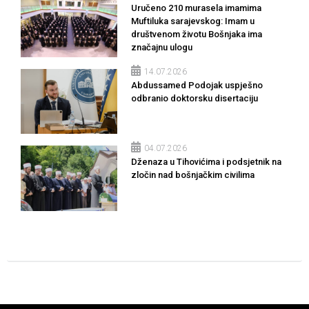
Uručeno 210 murasela imamima
Muftiluka sarajevskog: Imam u
društvenom životu Bošnjaka ima
značajnu ulogu
14.07.2026
Abdussamed Podojak uspješno
odbranio doktorsku disertaciju
04.07.2026
Dženaza u Tihovićima i podsjetnik na
zločin nad bošnjačkim civilima