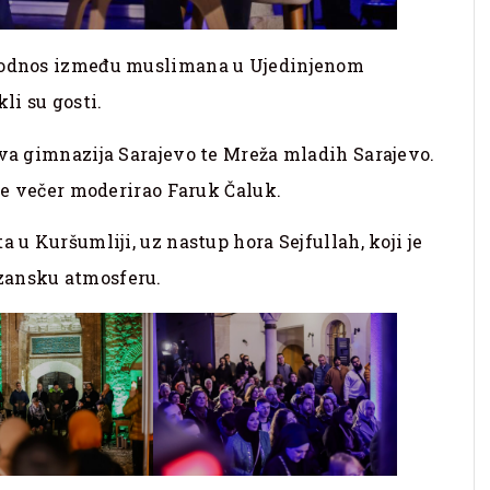
j odnos između muslimana u Ujedinjenom
kli su gosti.
rva gimnazija Sarajevo te Mreža mladih Sarajevo.
 je večer moderirao Faruk Čaluk.
a u Kuršumliji, uz nastup hora Sejfullah, koji je
zansku atmosferu.