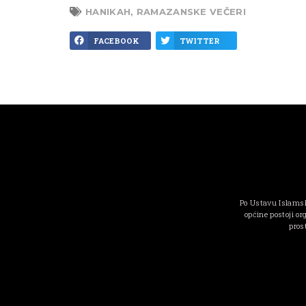
HANIKAH
,
RAMAZANSKE VEČERI
FACEBOOK
TWITTER
Po Ustavu Islamsk
općine postoji or
pros