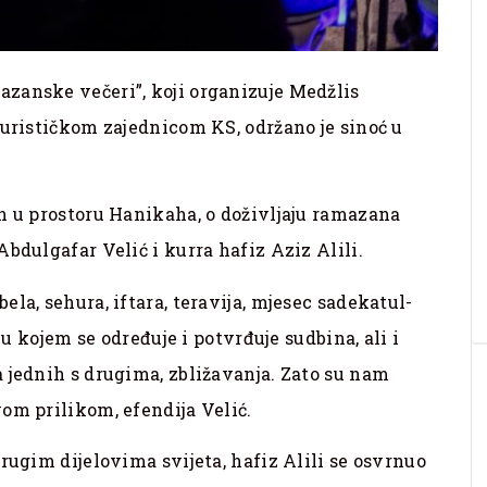
zanske večeri”, koji organizuje Medžlis
Turističkom zajednicom KS, održano je sinoć u
n u prostoru Hanikaha, o doživljaju ramazana
Abdulgafar Velić i kurra hafiz Aziz Alili.
la, sehura, iftara, teravija, mjesec sadekatul-
 u kojem se određuje i potvrđuje sudbina, ali i
 jednih s drugima, zbližavanja. Zato su nam
om prilikom, efendija Velić.
rugim dijelovima svijeta, hafiz Alili se osvrnuo