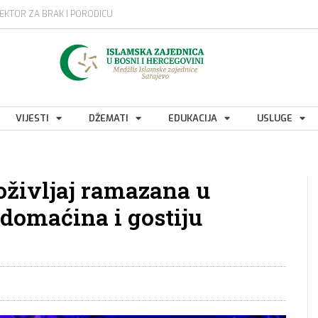
EKTOR ZA BRAK I PORODICU
VIJESTI
DŽEMATI
EDUKACIJA
USLUGE
življaj ramazana u
 domaćina i gostiju