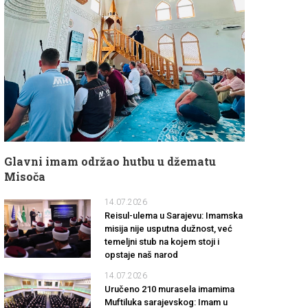
Glavni imam održao hutbu u džematu
Misoča
14.07.2026
Reisul-ulema u Sarajevu: Imamska
misija nije usputna dužnost, već
temeljni stub na kojem stoji i
opstaje naš narod
14.07.2026
Uručeno 210 murasela imamima
Muftiluka sarajevskog: Imam u