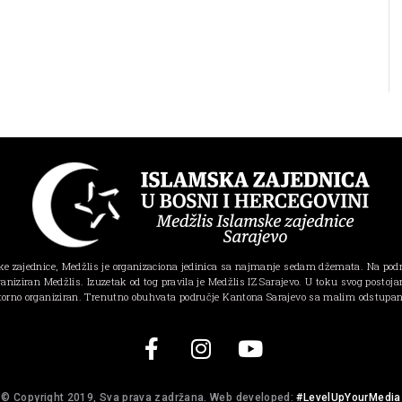
e zajednice, Medžlis je organizaciona jedinica sa najmanje sedam džemata. Na pod
ganiziran Medžlis. Izuzetak od tog pravila je Medžlis IZ Sarajevo. U toku svog postojanj
torno organiziran. Trenutno obuhvata područje Kantona Sarajevo sa malim odstupa
© Copyright 2019, Sva prava zadržana. Web developed:
#LevelUpYourMedia