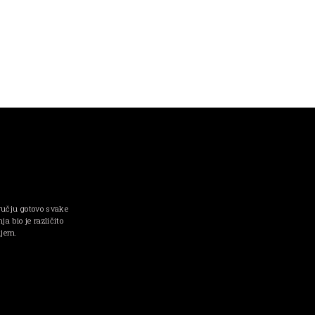
ručju gotovo svake
a bio je različito
njem.