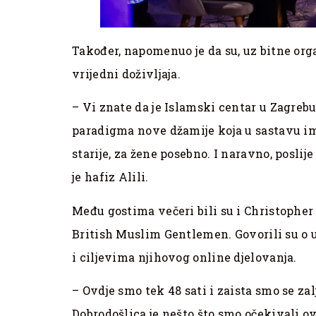
Također, napomenuo je da su, uz bitne org
vrijedni doživljaja.
– Vi znate da je Islamski centar u Zagreb
paradigma nove džamije koja u sastavu im
starije, za žene posebno. I naravno, poslije
je hafiz Alili.
Među gostima večeri bili su i Christopher 
British Muslim Gentlemen. Govorili su o u
i ciljevima njihovog online djelovanja.
– Ovdje smo tek 48 sati i zaista smo se zalj
Dobrodošlica je nešto što smo očekivali ov