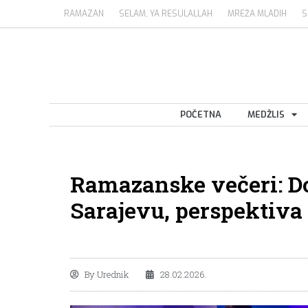
RAMAZAN
SELAM, YA RESULALLAH
MREŽA MLADIH
S
POČETNA
MEDŽLIS
Ramazanske večeri: Do
Sarajevu, perspektiva
By
Urednik
28.02.2026.