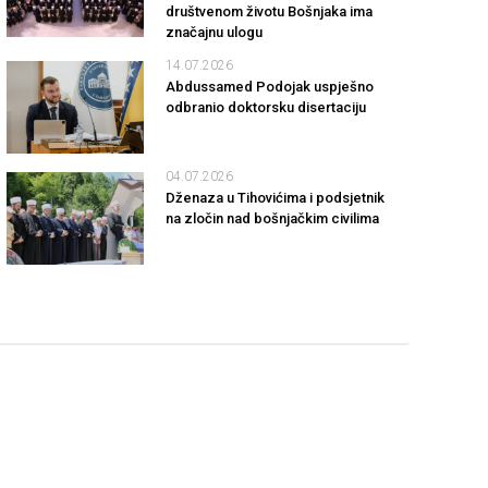
društvenom životu Bošnjaka ima
značajnu ulogu
14.07.2026
Abdussamed Podojak uspješno
odbranio doktorsku disertaciju
04.07.2026
Dženaza u Tihovićima i podsjetnik
na zločin nad bošnjačkim civilima