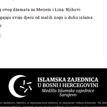
log ovog džemata su Merjem i Lina. Njihovi
odgajaju svoju djecu od malih nogu u duhu islama
u.
Ć
e zajednice, Medžlis je organizaciona jedinica sa najmanje sedam džemata. Na pod
ganiziran Medžlis. Izuzetak od tog pravila je Medžlis IZ Sarajevo. U toku svog postojanj