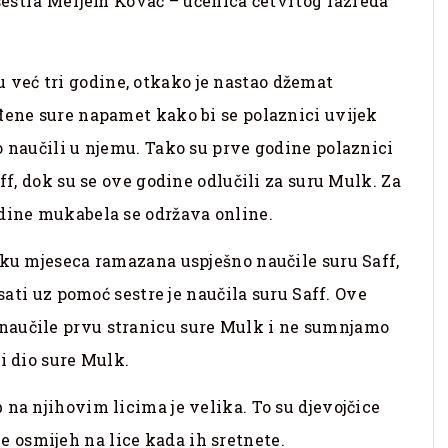
a sestra Merjem Kovač – učenica četvrtog razreda
već tri godine, otkako je nastao džemat
đene sure napamet kako bi se polaznici uvijek
o naučili u njemu. Tako su prve godine polaznici
ff, dok su se ove godine odlučili za suru Mulk. Za
odine mukabela se održava online.
oku mjeseca ramazana uspješno naučile suru Saff,
isati uz pomoć sestre je naučila suru Saff. Ove
naučile prvu stranicu sure Mulk i ne sumnjamo
i dio sure Mulk.
 na njihovim licima je velika. To su djevojčice
osmijeh na lice kada ih sretnete.