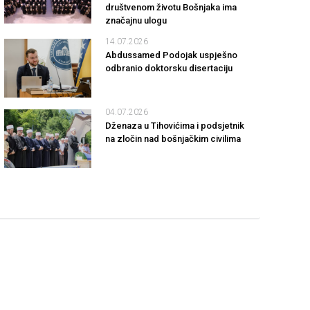
društvenom životu Bošnjaka ima
značajnu ulogu
14.07.2026
Abdussamed Podojak uspješno
odbranio doktorsku disertaciju
04.07.2026
Dženaza u Tihovićima i podsjetnik
na zločin nad bošnjačkim civilima