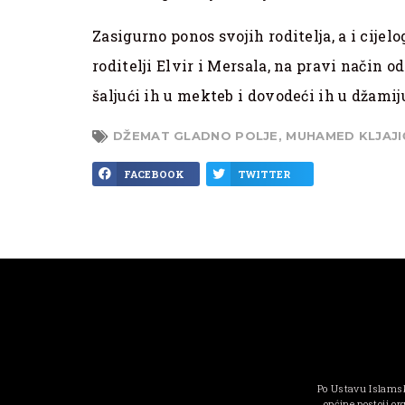
Zasigurno ponos svojih roditelja, a i cije
roditelji Elvir i Mersala, na pravi način 
šaljući ih u mekteb i dovodeći ih u džamij
DŽEMAT GLADNO POLJE
,
MUHAMED KLJAJI
FACEBOOK
TWITTER
Po Ustavu Islamsk
općine postoji or