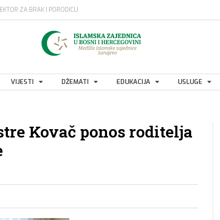
EKTOR ZA BRAK I PORODICU
VIJESTI
DŽEMATI
EDUKACIJA
USLUGE
tre Kovač ponos roditelja
e