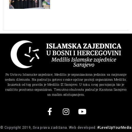
Po Ustavu Islamske zajednice, Medžlis je organizaciona jedinica sa najmanje
sedam džemata. Na području gotovo svake općine postoji organiziran Medžlis.
Izuzetak od tog pravila je Medžlis IZ Sarajevo. U toku svog postojanja bio je
različito prostorno organiziran. Trenutno obuhvata područje Kantona Sarajevo
sa malim odstupanjem.
© Copyright 2019, Sva prava zadržana. Web developed:
#LevelUpYourMedia