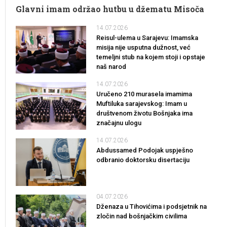
Glavni imam održao hutbu u džematu Misoča
14.07.2026
Reisul-ulema u Sarajevu: Imamska
misija nije usputna dužnost, već
temeljni stub na kojem stoji i opstaje
naš narod
14.07.2026
Uručeno 210 murasela imamima
Muftiluka sarajevskog: Imam u
društvenom životu Bošnjaka ima
značajnu ulogu
14.07.2026
Abdussamed Podojak uspješno
odbranio doktorsku disertaciju
04.07.2026
Dženaza u Tihovićima i podsjetnik na
zločin nad bošnjačkim civilima