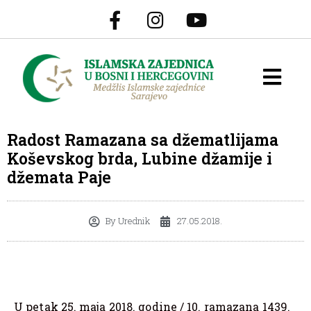
Radost Ramazana sa džematlijama
Koševskog brda, Lubine džamije i
džemata Paje
By
Urednik
27.05.2018.
U petak 25. maja 2018. godine / 10. ramazana 1439.