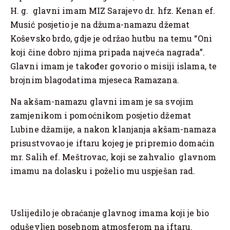
H. g. glavni imam MIZ Sarajevo dr. hfz. Kenan ef.
Musić posjetio je na džuma-namazu džemat
Koševsko brdo, gdje je održao hutbu na temu “Oni
koji čine dobro njima pripada najveća nagrada”.
Glavni imam je također govorio o misiji islama, te
brojnim blagodatima mjeseca Ramazana.
Na akšam-namazu glavni imam je sa svojim
zamjenikom i pomoćnikom posjetio džemat
Lubine džamije, a nakon klanjanja akšam-namaza
prisustvovao je iftaru kojeg je pripremio domaćin
mr. Salih ef. Meštrovac, koji se zahvalio glavnom
imamu na dolasku i poželio mu uspješan rad.
Uslijedilo je obraćanje glavnog imama koji je bio
oduševljen posebnom atmosferom na iftaru.