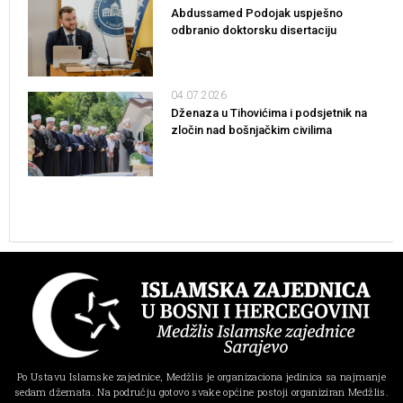
Abdussamed Podojak uspješno
odbranio doktorsku disertaciju
04.07.2026
Dženaza u Tihovićima i podsjetnik na
zločin nad bošnjačkim civilima
Po Ustavu Islamske zajednice, Medžlis je organizaciona jedinica sa najmanje
sedam džemata. Na području gotovo svake općine postoji organiziran Medžlis.