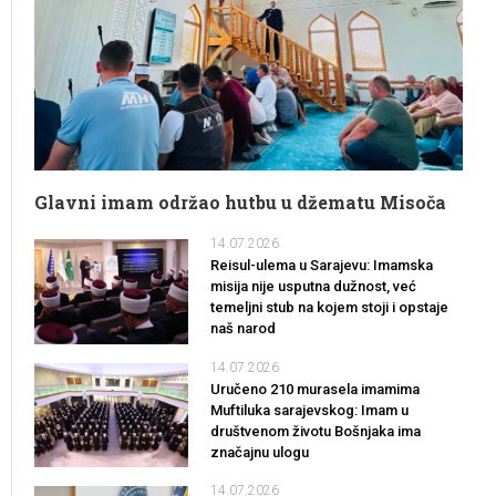
Glavni imam održao hutbu u džematu Misoča
14.07.2026
Reisul-ulema u Sarajevu: Imamska
misija nije usputna dužnost, već
temeljni stub na kojem stoji i opstaje
naš narod
14.07.2026
Uručeno 210 murasela imamima
Muftiluka sarajevskog: Imam u
društvenom životu Bošnjaka ima
značajnu ulogu
14.07.2026