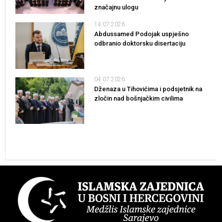
značajnu ulogu
14.07.2026
Abdussamed Podojak uspješno
odbranio doktorsku disertaciju
04.07.2026
Dženaza u Tihovićima i podsjetnik na
zločin nad bošnjačkim civilima