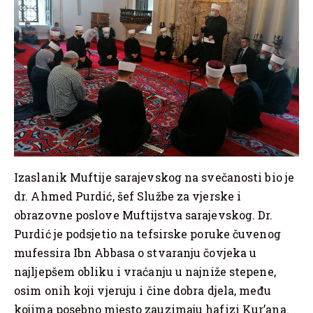
Izaslanik Muftije sarajevskog na svečanosti bio je
dr. Ahmed Purdić, šef Službe za vjerske i
obrazovne poslove Muftijstva sarajevskog. Dr.
Purdić je podsjetio na tefsirske poruke čuvenog
mufessira Ibn Abbasa o stvaranju čovjeka u
najljepšem obliku i vraćanju u najniže stepene,
osim onih koji vjeruju i čine dobra djela, među
kojima posebno mjesto zauzimaju hafizi Kur’ana.