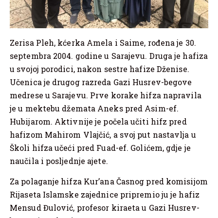
Zerisa Pleh, kćerka Amela i Saime, rođena je 30.
septembra 2004. godine u Sarajevu. Druga je hafiza
u svojoj porodici, nakon sestre hafize Dženise.
Učenica je drugog razreda Gazi Husrev-begove
medrese u Sarajevu. Prve korake hifza napravila
je u mektebu džemata Aneks pred Asim-ef.
Hubijarom. Aktivnije je počela učiti hifz pred
hafizom Mahirom Vlajčić, a svoj put nastavlja u
Školi hifza učeći pred Fuad-ef. Golićem, gdje je
naučila i posljednje ajete.
Za polaganje hifza Kur’ana Časnog pred komisijom
Rijaseta Islamske zajednice pripremio ju je hafiz
Mensud Đulović, profesor kiraeta u Gazi Husrev-