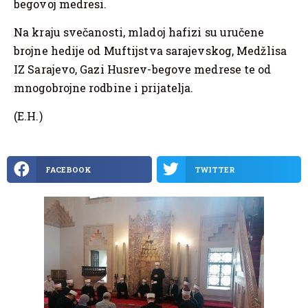
begovoj medresi.
Na kraju svečanosti, mladoj hafizi su uručene
brojne hedije od Muftijstva sarajevskog, Medžlisa
IZ Sarajevo, Gazi Husrev-begove medrese te od
mnogobrojne rodbine i prijatelja.
(E.H.)
FACEBOOK
TWITTER