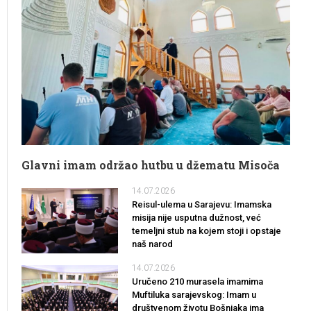
Glavni imam održao hutbu u džematu Misoča
14.07.2026
Reisul-ulema u Sarajevu: Imamska
misija nije usputna dužnost, već
temeljni stub na kojem stoji i opstaje
naš narod
14.07.2026
Uručeno 210 murasela imamima
Muftiluka sarajevskog: Imam u
društvenom životu Bošnjaka ima