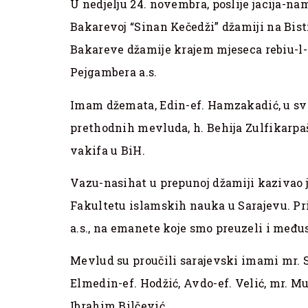
U nedjelju 24. novembra, poslije jacija-n
Bakarevoj “Sinan Kečedži” džamiji na Bis
Bakareve džamije krajem mjeseca rebiu-l
Pejgambera a.s.
Imam džemata, Edin-ef. Hamzakadić, u svom
prethodnih mevluda, h. Behija Zulfikarpaši
vakifa u BiH.
Vazu-nasihat u prepunoj džamiji kazivao j
Fakultetu islamskih nauka u Sarajevu. Pri
a.s., na emanete koje smo preuzeli i među
Mevlud su proučili sarajevski imami mr. 
Elmedin-ef. Hodžić, Avdo-ef. Velić, mr. 
Ibrahim Bilčević.