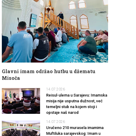
Glavni imam održao hutbu u džematu
Misoča
14.07.2026
Reisul-ulema u Sarajevu: Imamska
misija nije usputna dužnost, već
temeljni stub na kojem stoji i
opstaje naš narod
14.07.2026
Uručeno 210 murasela imamima
Muftiluka sarajevskog: Imam u