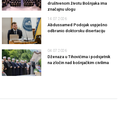
društvenom životu Bošnjaka ima
značajnu ulogu
14.07.2026
Abdussamed Podojak uspješno
odbranio doktorsku disertaciju
04.07.2026
Dženaza u Tihovićima i podsjetnik
na zločin nad bošnjačkim civilima