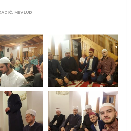
KADIĆ
,
MEVLUD