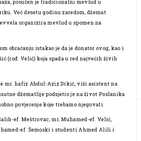
amaza, proučen je tradicionalni mevlud u
triku. Već desetu godinu zaredom, džemat
-evvela organizira mevlud u spomen na
 obraćanju istakao je da je donator ovog, kao i
ć (rođ. Velić) koja spada u red najvećih živih
e mr. hafiz Abdul-Aziz Drkić, viši asistent na
sutne džematlije podsjetio je na život Poslanika
sobno povjerenje koje trebamo njegovati.
Salih-ef. Meštrovac, mr. Muhamed-ef. Velić,
Muhamed-ef. Šemoski i studenti Ahmed Alili i