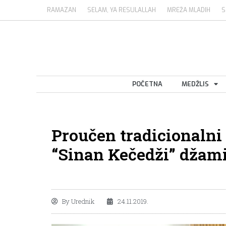
RAMAZAN
SELAM, YA RESULALLAH
MREŽA MLADIH
S
POČETNA
MEDŽLIS
Proučen tradicionalni
“Sinan Kečedži” džami
By
Urednik
24.11.2019.