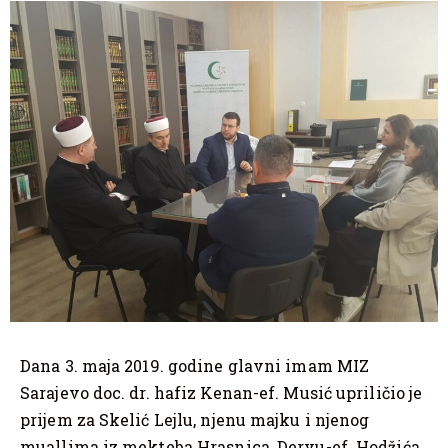
Dana 3. maja 2019. godine glavni imam MIZ
Sarajevo doc. dr. hafiz Kenan-ef. Musić upriličio je
prijem za Skelić Lejlu, njenu majku i njenog
muallima iz mekteba Hrasnica, Dervu-ef. Hodžića.