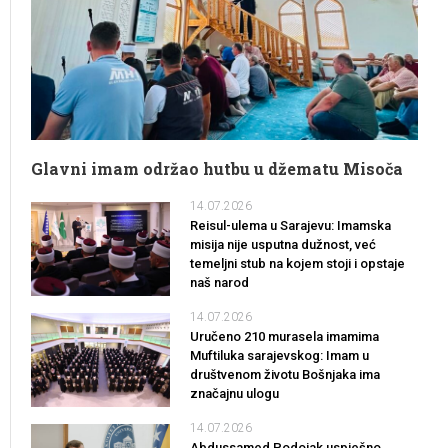
Glavni imam održao hutbu u džematu Misoča
14.07.2026
Reisul-ulema u Sarajevu: Imamska
misija nije usputna dužnost, već
temeljni stub na kojem stoji i opstaje
naš narod
14.07.2026
Uručeno 210 murasela imamima
Muftiluka sarajevskog: Imam u
društvenom životu Bošnjaka ima
značajnu ulogu
14.07.2026
Abdussamed Podojak uspješno