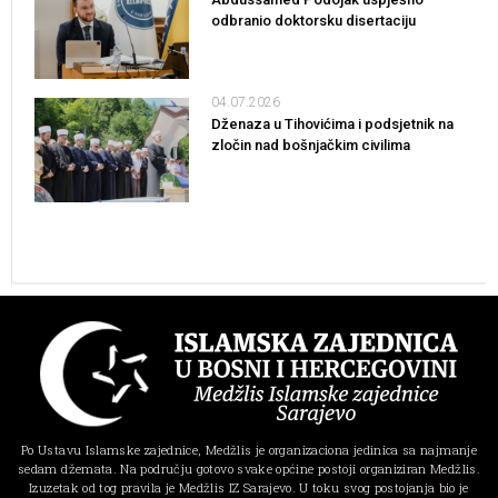
odbranio doktorsku disertaciju
04.07.2026
Dženaza u Tihovićima i podsjetnik na
zločin nad bošnjačkim civilima
Po Ustavu Islamske zajednice, Medžlis je organizaciona jedinica sa najmanje
sedam džemata. Na području gotovo svake općine postoji organiziran Medžlis.
Izuzetak od tog pravila je Medžlis IZ Sarajevo. U toku svog postojanja bio je