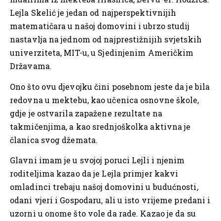
Lejla Skelić je jedan od najperspektivnijih
matematičara u našoj domovini i ubrzo studij
nastavlja na jednom od najprestižnijih svjetskih
univerziteta, MIT-u, u Sjedinjenim Američkim
Državama.
Ono što ovu djevojku čini posebnom jeste da je bila
redovna u mektebu, kao učenica osnovne škole,
gdje je ostvarila zapažene rezultate na
takmičenjima, a kao srednjoškolka aktivna je
članica svog džemata.
Glavni imam je u svojoj poruci Lejli i njenim
roditeljima kazao da je Lejla primjer kakvi
omladinci trebaju našoj domovini u budućnosti,
odani vjeri i Gospodaru, ali u isto vrijeme predani i
uzorni u onome što vole da rade. Kazao je da su