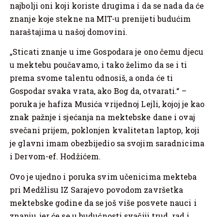
najbolji oni koji koriste drugima i da se nada da će
znanje koje stekne na MIT-u prenijeti budućim
naraštajima u našoj domovini.
„Sticati znanje u ime Gospodara je ono čemu djecu
u mektebu poučavamo, i tako želimo da se i ti
prema svome talentu odnosiš, a onda će ti
Gospodar svaka vrata, ako Bog da, otvarati.“ –
poruka je hafiza Musića vrijednoj Lejli, kojoj je kao
znak pažnje i sjećanja na mektebske dane i ovaj
svečani prijem, poklonjen kvalitetan laptop, koji
je glavni imam obezbijedio sa svojim saradnicima
i Dervom-ef. Hodžićem.
Ovo je ujedno i poruka svim učenicima mekteba
pri Medžlisu IZ Sarajevo povodom završetka
mektebske godine da se još više posvete nauci i
znanju, jer će se u budućnosti svačiji trud, rad i