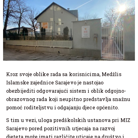
Kroz svoje oblike rada sa korisnicima, Medžlis
Islamske zajednice Sarajevo je nastojao
obezbijediti odgovarajući sistem i oblik odgojno-
obrazovnog rada koji neupitno predstavlja snažnu
pomoć roditeljstvu i odgajanju djece općenito.
S tim u vezi, uloga predškolskih ustanova pri MIZ
Sarajevo pored pozitivnih utjecaja na razvoj
djeteta može imati različite uticaje na društvo i