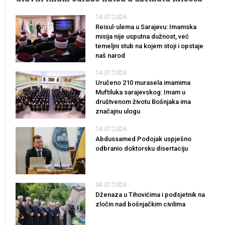
14.07.2026
Reisul-ulema u Sarajevu: Imamska
misija nije usputna dužnost, već
temeljni stub na kojem stoji i opstaje
naš narod
14.07.2026
Uručeno 210 murasela imamima
Muftiluka sarajevskog: Imam u
društvenom životu Bošnjaka ima
značajnu ulogu
14.07.2026
Abdussamed Podojak uspješno
odbranio doktorsku disertaciju
04.07.2026
Dženaza u Tihovićima i podsjetnik na
zločin nad bošnjačkim civilima